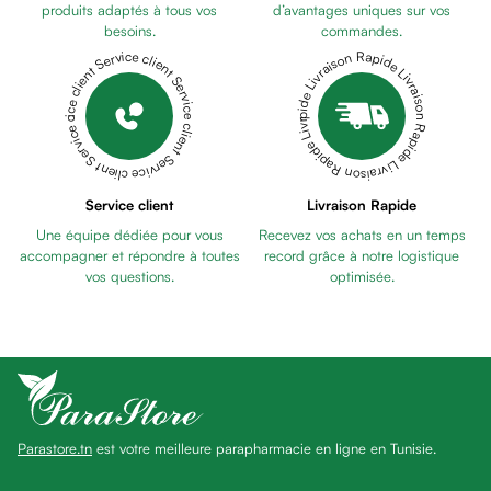
anti
produits adaptés à tous vos
d’avantages uniques sur vos
besoins.
commandes.
taches
Livraison Rapide Livraison Rapide Livraison Rapide Livraison Rapide Livraison Rapide
Service client Service client Service client Service client Service client
Pains
unifiants
Gel
anti
tâches
Eclat
Service client
Livraison Rapide
du
Une équipe dédiée pour vous
Recevez vos achats en un temps
teint
accompagner et répondre à toutes
record grâce à notre logistique
Bb
vos questions.
optimisée.
crème
Cc
crème
Eclat
du
teint
Parastore.tn
est votre meilleure parapharmacie en ligne en Tunisie.
et
anti-