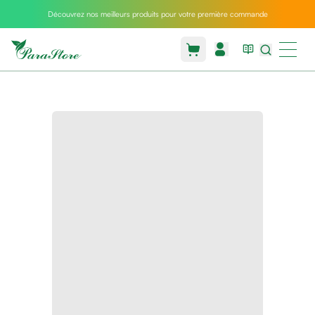
Découvrez nos meilleurs produits pour votre première commande
Packs
parastore
Pack
special
Pack
special
bebe
et
maman
Exclusif
parastore
Korean
skincare
Sarrah's