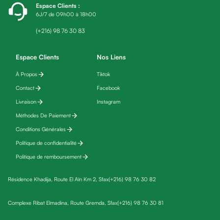
Espace Clients
:
fatigue
6J/7 de 09h00 à 18h00
Black
friday
(+216) 98 76 30 83
Yeux
Maquillage
Espace Clients
Nos Liens
Anti-
À Propos
Tiktok
cernes,
Contact
Facebook
anti-
poches
Livraison
Instagram
&
Méthodes De Paiement
anti
Conditions Générales
poches
Politique de confidentialité
Soins
Politique de remboursement
anti-
rides
Résidence Khadija, Route El Aïn Km 2, Sfax
(+216) 98 76 30 82
Démaquillant
yeux
Complexe Ribat Elmadina, Route Gremda, Sfax
(+216) 98 76 30 81
Soins