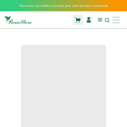
Découvrez nos meilleurs produits pour votre première commande
Packs
parastore
Pack
special
Pack
special
bebe
et
maman
Exclusif
parastore
Korean
skincare
Coussin