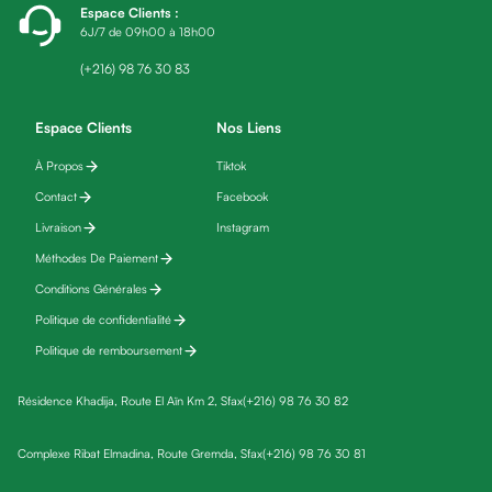
Espace Clients
:
friday
6J/7 de 09h00 à 18h00
Yeux
Maquillage
(+216) 98 76 30 83
Anti-
cernes,
Espace Clients
Nos Liens
anti-
À Propos
Tiktok
poches
Contact
Facebook
&
anti
Livraison
Instagram
poches
Méthodes De Paiement
Soins
Conditions Générales
anti-
Politique de confidentialité
rides
Politique de remboursement
Démaquillant
yeux
Résidence Khadija, Route El Aïn Km 2, Sfax
(+216) 98 76 30 82
Soins
des
Complexe Ribat Elmadina, Route Gremda, Sfax
(+216) 98 76 30 81
cils