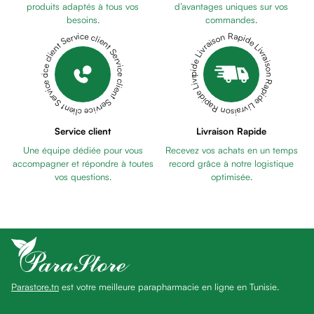
Pains
produits adaptés à tous vos
d’avantages uniques sur vos
besoins.
commandes.
unifiants
Livraison Rapide Livraison Rapide Livraison Rapide Livraison Rapide Livraison Rapide
Service client Service client Service client Service client Service client
Gel
anti
tâches
Eclat
du
teint
Service client
Livraison Rapide
Bb
Une équipe dédiée pour vous
Recevez vos achats en un temps
crème
accompagner et répondre à toutes
record grâce à notre logistique
Cc
vos questions.
optimisée.
crème
Eclat
du
teint
et
anti-
Parastore.tn
est votre meilleure parapharmacie en ligne en Tunisie.
fatigue
Black