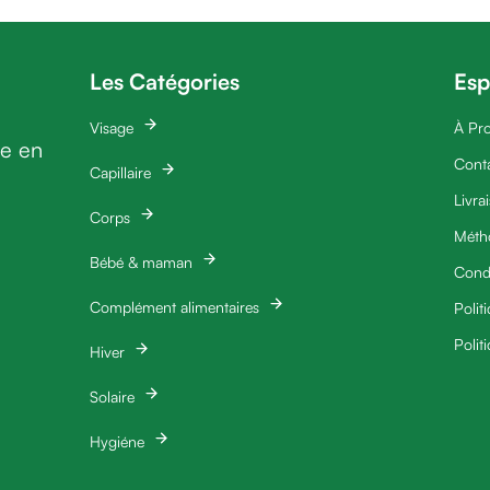
Les Catégories
Esp
Visage
À Pr
ie en
Cont
Capillaire
Livra
Corps
Méth
Bébé & maman
Condi
Complément alimentaires
Polit
Polit
Hiver
Solaire
Hygiéne