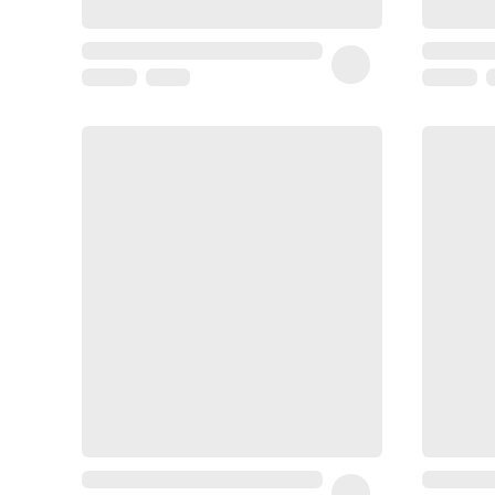
Homme
Soin
visage
homme
Nettoyant
&
gommage
Soin
hydratant
homme
Soin
anti
age
homme
Rasage
Mousse,
crème
&
gel