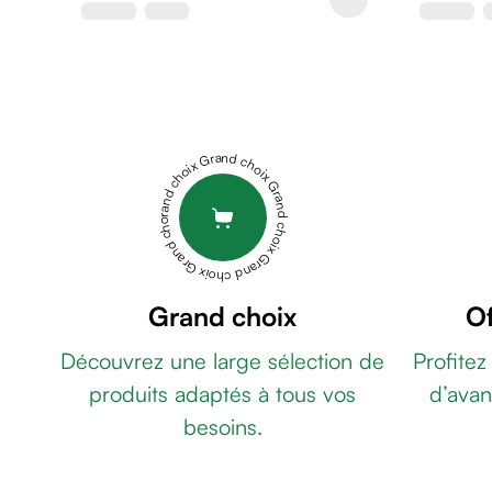
de
rasage
Après
rasage
Rasoir
&
Grand choix Grand choix Grand choix Grand choix Grand choix
accessoires
Douche
&
bain
homme
Douche
Grand choix
Of
&
Découvrez une large sélection de
Profitez
bain
homme
produits adaptés à tous vos
d’avan
Déodorant
besoins.
homme
Déodorant