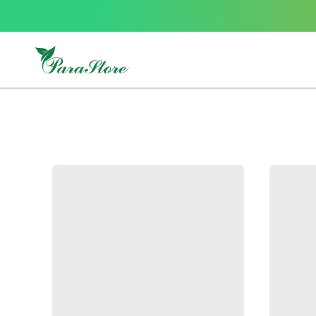
Packs
parastore
Pack
special
Pack
special
bebe
et
maman
Exclusif
parastore
Korean
skincare