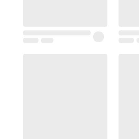
Coussin
de
voyage
Sarrah's
favorite
Nature
&
bio
Aromathérapie
Huiles
essentielles
Huiles
végétales
Matériel
médical
Claquettes
orthpédiques
Matériel
médical