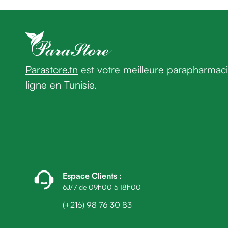
homme
Cheveux
Fortifiant
Anti
chute
Anti
Parastore.tn
est votre meilleure parapharmac
pelliculaire
ligne en Tunisie.
Cheveux
blancs
Visage
Nettoyant
&
démaquillant
Lait
démaquillant
Espace Clients
:
Lotion
6J/7 de 09h00 à 18h00
Gel
(+216) 98 76 30 83
lavant
Eau