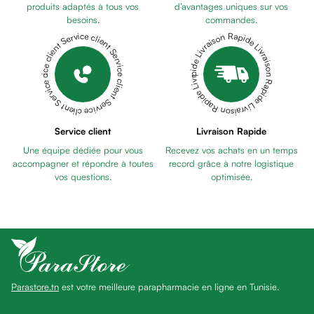
Pains
produits adaptés à tous vos
d’avantages uniques sur vos
besoins.
commandes.
unifiants
Livraison Rapide Livraison Rapide Livraison Rapide Livraison Rapide Livraison Rapide
Service client Service client Service client Service client Service client
Gel
anti
tâches
Eclat
du
teint
Service client
Livraison Rapide
Bb
Une équipe dédiée pour vous
Recevez vos achats en un temps
crème
accompagner et répondre à toutes
record grâce à notre logistique
Cc
vos questions.
optimisée.
crème
Eclat
du
teint
et
anti-
Parastore.tn
est votre meilleure parapharmacie en ligne en Tunisie.
fatigue
Black