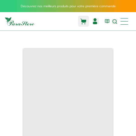
Découvrez nos meilleurs produits pour votre première commande
Packs
parastore
Pack
special
Pack
special
bebe
et
maman
Exclusif
parastore
Korean
skincare
Coussin