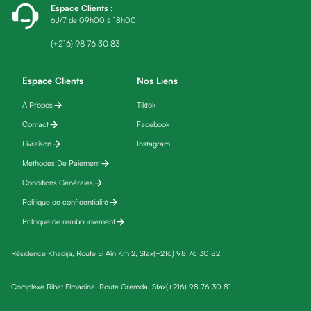
Espace Clients
:
friday
6J/7 de 09h00 à 18h00
Yeux
Maquillage
(+216) 98 76 30 83
Anti-
cernes,
Espace Clients
Nos Liens
anti-
À Propos
Tiktok
poches
Contact
Facebook
&
anti
Livraison
Instagram
poches
Méthodes De Paiement
Soins
Conditions Générales
anti-
Politique de confidentialité
rides
Politique de remboursement
Démaquillant
yeux
Résidence Khadija, Route El Aïn Km 2, Sfax
(+216) 98 76 30 82
Soins
des
Complexe Ribat Elmadina, Route Gremda, Sfax
(+216) 98 76 30 81
cils