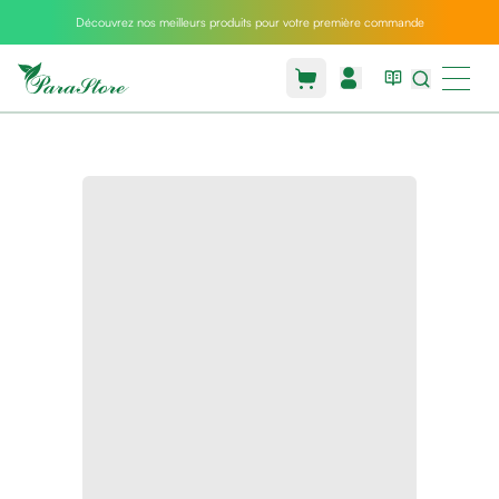
Découvrez nos meilleurs produits pour votre première commande
Packs
parastore
Pack
special
Pack
special
bebe
et
maman
Exclusif
parastore
Korean
skincare
Coussin