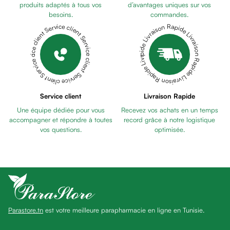
Pains
produits adaptés à tous vos
d’avantages uniques sur vos
besoins.
commandes.
unifiants
Livraison Rapide Livraison Rapide Livraison Rapide Livraison Rapide Livraison Rapide
Service client Service client Service client Service client Service client
Gel
anti
tâches
Eclat
du
teint
Service client
Livraison Rapide
Bb
Une équipe dédiée pour vous
Recevez vos achats en un temps
crème
accompagner et répondre à toutes
record grâce à notre logistique
Cc
vos questions.
optimisée.
crème
Eclat
du
teint
et
anti-
Parastore.tn
est votre meilleure parapharmacie en ligne en Tunisie.
fatigue
Black