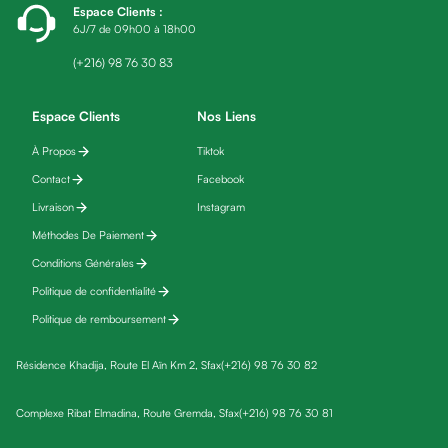
Espace Clients
:
friday
6J/7 de 09h00 à 18h00
Yeux
Maquillage
(+216) 98 76 30 83
Anti-
cernes,
Espace Clients
Nos Liens
anti-
À Propos
Tiktok
poches
Contact
Facebook
&
anti
Livraison
Instagram
poches
Méthodes De Paiement
Soins
Conditions Générales
anti-
Politique de confidentialité
rides
Politique de remboursement
Démaquillant
yeux
Résidence Khadija, Route El Aïn Km 2, Sfax
(+216) 98 76 30 82
Soins
des
Complexe Ribat Elmadina, Route Gremda, Sfax
(+216) 98 76 30 81
cils