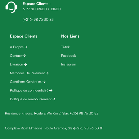
Espace Clients
:
fatigue
6J/7 de 09h00 à 18h00
Black
friday
(+216) 98 76 30 83
Yeux
Maquillage
Espace Clients
Nos Liens
Anti-
À Propos
Tiktok
cernes,
Contact
Facebook
anti-
poches
Livraison
Instagram
&
Méthodes De Paiement
anti
Conditions Générales
poches
Politique de confidentialité
Soins
Politique de remboursement
anti-
rides
Résidence Khadija, Route El Aïn Km 2, Sfax
(+216) 98 76 30 82
Démaquillant
yeux
Complexe Ribat Elmadina, Route Gremda, Sfax
(+216) 98 76 30 81
Soins