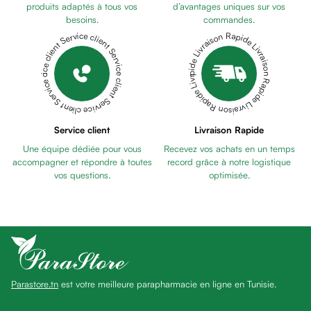
anti
produits adaptés à tous vos
d’avantages uniques sur vos
besoins.
commandes.
taches
Livraison Rapide Livraison Rapide Livraison Rapide Livraison Rapide Livraison Rapide
Service client Service client Service client Service client Service client
Pains
unifiants
Gel
anti
tâches
Eclat
Service client
Livraison Rapide
du
Une équipe dédiée pour vous
Recevez vos achats en un temps
teint
accompagner et répondre à toutes
record grâce à notre logistique
Bb
vos questions.
optimisée.
crème
Cc
crème
Eclat
du
teint
Parastore.tn
est votre meilleure parapharmacie en ligne en Tunisie.
et
anti-