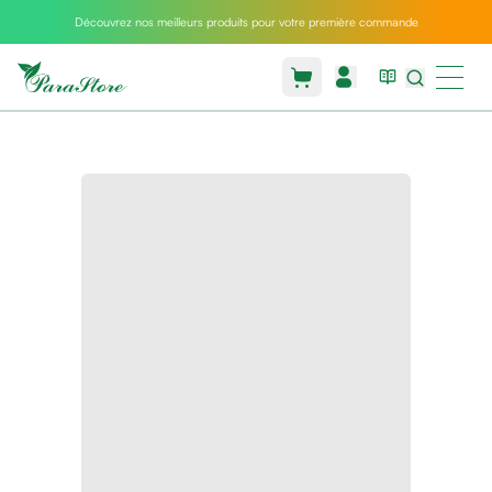
Découvrez nos meilleurs produits pour votre première commande
Packs
parastore
Pack
special
Pack
special
bebe
et
maman
Exclusif
parastore
Korean
skincare
Sarrah's