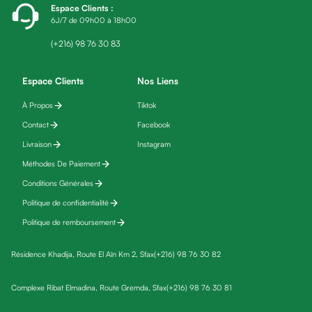
Espace Clients
:
fatigue
6J/7 de 09h00 à 18h00
Black
friday
(+216) 98 76 30 83
Yeux
Maquillage
Espace Clients
Nos Liens
Anti-
À Propos
Tiktok
cernes,
Contact
Facebook
anti-
poches
Livraison
Instagram
&
Méthodes De Paiement
anti
Conditions Générales
poches
Politique de confidentialité
Soins
Politique de remboursement
anti-
rides
Résidence Khadija, Route El Aïn Km 2, Sfax
(+216) 98 76 30 82
Démaquillant
yeux
Complexe Ribat Elmadina, Route Gremda, Sfax
(+216) 98 76 30 81
Soins