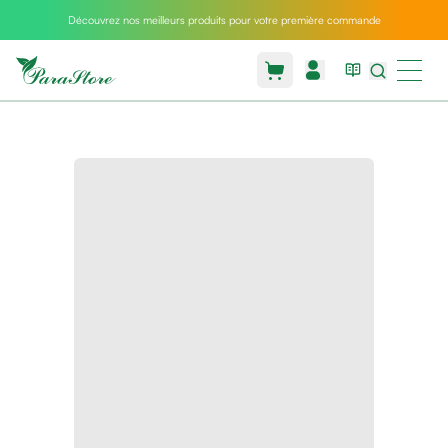
Découvrez nos meilleurs produits pour votre première commande
Packs
parastore
Pack
special
Pack
special
bebe
et
maman
Exclusif
parastore
Korean
skincare
Sarrah's