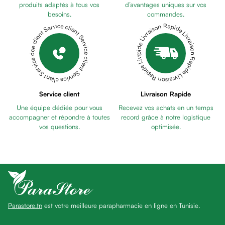
anti
produits adaptés à tous vos
d’avantages uniques sur vos
besoins.
commandes.
taches
Livraison Rapide Livraison Rapide Livraison Rapide Livraison Rapide Livraison Rapide
Service client Service client Service client Service client Service client
Pains
unifiants
Gel
anti
tâches
Eclat
Service client
Livraison Rapide
du
Une équipe dédiée pour vous
Recevez vos achats en un temps
teint
accompagner et répondre à toutes
record grâce à notre logistique
Bb
vos questions.
optimisée.
crème
Cc
crème
Eclat
du
teint
Parastore.tn
est votre meilleure parapharmacie en ligne en Tunisie.
et
anti-