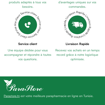
anti
produits adaptés à tous vos
d’avantages uniques sur vos
besoins.
commandes.
taches
Livraison Rapide Livraison Rapide Livraison Rapide Livraison Rapide Livraison Rapide
Service client Service client Service client Service client Service client
Pains
unifiants
Gel
anti
tâches
Eclat
Service client
Livraison Rapide
du
Une équipe dédiée pour vous
Recevez vos achats en un temps
teint
accompagner et répondre à toutes
record grâce à notre logistique
Bb
vos questions.
optimisée.
crème
Cc
crème
Eclat
du
teint
Parastore.tn
est votre meilleure parapharmacie en ligne en Tunisie.
et
anti-