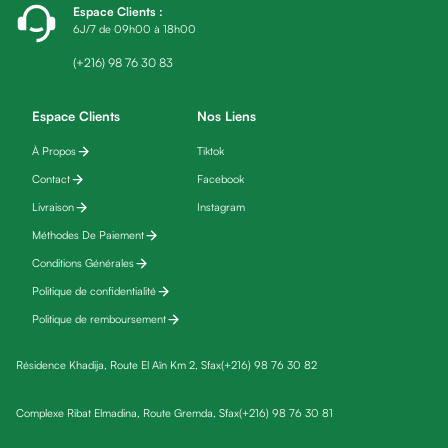
Espace Clients
:
fatigue
6J/7 de 09h00 à 18h00
Black
friday
(+216) 98 76 30 83
Yeux
Maquillage
Espace Clients
Nos Liens
Anti-
À Propos
Tiktok
cernes,
Contact
Facebook
anti-
poches
Livraison
Instagram
&
Méthodes De Paiement
anti
Conditions Générales
poches
Politique de confidentialité
Soins
Politique de remboursement
anti-
rides
Résidence Khadija, Route El Aïn Km 2, Sfax
(+216) 98 76 30 82
Démaquillant
yeux
Complexe Ribat Elmadina, Route Gremda, Sfax
(+216) 98 76 30 81
Soins