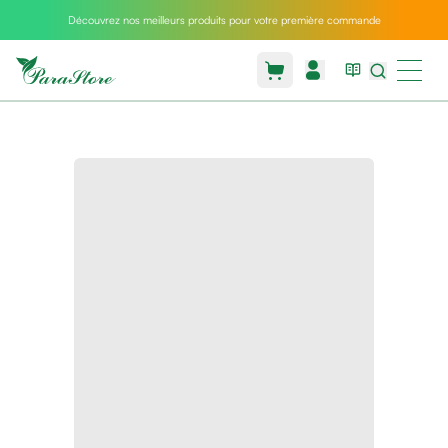
Découvrez nos meilleurs produits pour votre première commande
Packs
parastore
Pack
special
Pack
special
bebe
et
maman
Exclusif
parastore
Korean
skincare
Sarrah's