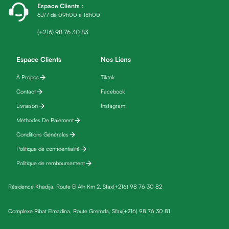
Espace Clients
:
friday
6J/7 de 09h00 à 18h00
Yeux
Maquillage
(+216) 98 76 30 83
Anti-
cernes,
Espace Clients
Nos Liens
anti-
À Propos
Tiktok
poches
Contact
Facebook
&
anti
Livraison
Instagram
poches
Méthodes De Paiement
Soins
Conditions Générales
anti-
Politique de confidentialité
rides
Politique de remboursement
Démaquillant
yeux
Résidence Khadija, Route El Aïn Km 2, Sfax
(+216) 98 76 30 82
Soins
des
Complexe Ribat Elmadina, Route Gremda, Sfax
(+216) 98 76 30 81
cils