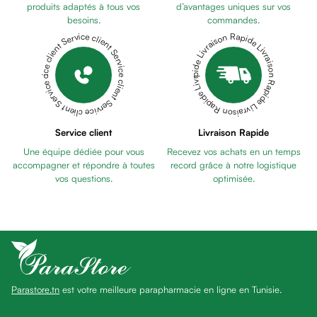
Pains
produits adaptés à tous vos
d’avantages uniques sur vos
besoins.
commandes.
unifiants
Livraison Rapide Livraison Rapide Livraison Rapide Livraison Rapide Livraison Rapide
Service client Service client Service client Service client Service client
Gel
anti
tâches
Eclat
du
teint
Service client
Livraison Rapide
Bb
Une équipe dédiée pour vous
Recevez vos achats en un temps
crème
accompagner et répondre à toutes
record grâce à notre logistique
Cc
vos questions.
optimisée.
crème
Eclat
du
teint
et
anti-
Parastore.tn
est votre meilleure parapharmacie en ligne en Tunisie.
fatigue
Black