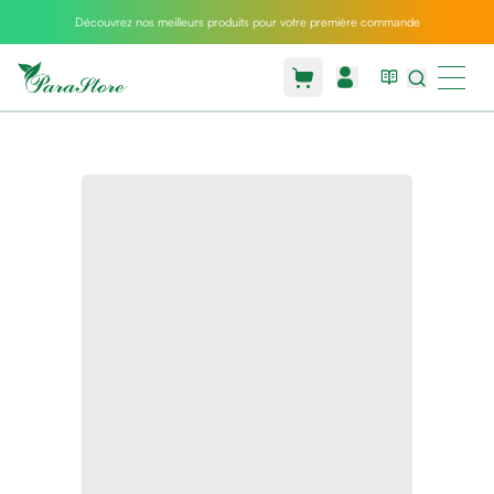
Découvrez nos meilleurs produits pour votre première commande
Packs
parastore
Pack
special
Pack
special
bebe
et
maman
Exclusif
parastore
Korean
skincare
Coussin