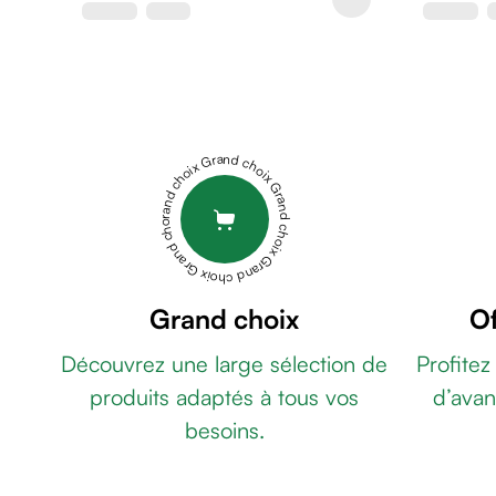
de
rasage
Après
rasage
Rasoir
&
Grand choix Grand choix Grand choix Grand choix Grand choix
accessoires
Douche
&
bain
homme
Douche
Grand choix
Of
&
Découvrez une large sélection de
Profitez
bain
homme
produits adaptés à tous vos
d’avan
Déodorant
besoins.
homme
Déodorant