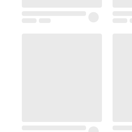
Homme
Soin
visage
homme
Nettoyant
&
gommage
Soin
hydratant
homme
Soin
anti
age
homme
Rasage
Mousse,
crème
&
gel