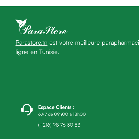
homme
Cheveux
Fortifiant
Anti
chute
Anti
Parastore.tn
est votre meilleure parapharmac
pelliculaire
ligne en Tunisie.
Cheveux
blancs
Visage
Nettoyant
&
démaquillant
Lait
démaquillant
Espace Clients
:
Lotion
6J/7 de 09h00 à 18h00
Gel
(+216) 98 76 30 83
lavant
Eau