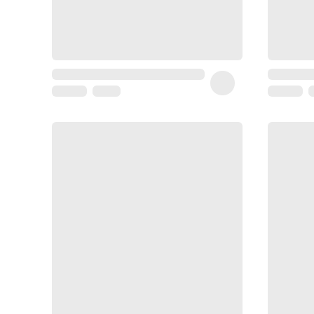
Coussin
de
voyage
Sarrah's
favorite
Nature
&
bio
Aromathérapie
Huiles
essentielles
Huiles
végétales
Matériel
médical
Claquettes
orthpédiques
Matériel
médical