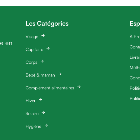
Les Catégories
Esp
Visage
À Pr
ie en
Cont
Capillaire
Livra
Corps
Méth
Bébé & maman
Condi
Complément alimentaires
Polit
Polit
Hiver
Solaire
Hygiéne