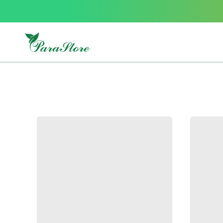
Packs
parastore
Pack
special
Pack
special
bebe
et
maman
Exclusif
parastore
Korean
skincare