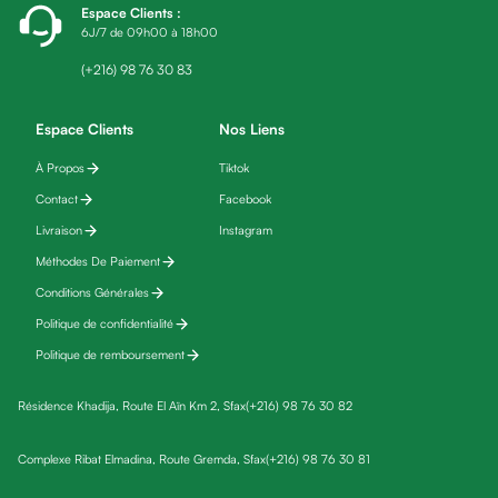
Espace Clients
:
fatigue
6J/7 de 09h00 à 18h00
Black
friday
(+216) 98 76 30 83
Yeux
Maquillage
Espace Clients
Nos Liens
Anti-
À Propos
Tiktok
cernes,
Contact
Facebook
anti-
poches
Livraison
Instagram
&
Méthodes De Paiement
anti
Conditions Générales
poches
Politique de confidentialité
Soins
Politique de remboursement
anti-
rides
Résidence Khadija, Route El Aïn Km 2, Sfax
(+216) 98 76 30 82
Démaquillant
yeux
Complexe Ribat Elmadina, Route Gremda, Sfax
(+216) 98 76 30 81
Soins