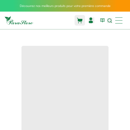
Découvrez nos meilleurs produits pour votre première commande
Packs
parastore
Pack
special
Pack
special
bebe
et
maman
Exclusif
parastore
Korean
skincare
Sarrah's