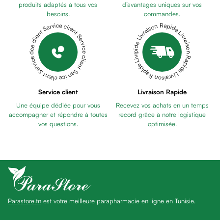
anti
produits adaptés à tous vos
d’avantages uniques sur vos
besoins.
commandes.
taches
Livraison Rapide Livraison Rapide Livraison Rapide Livraison Rapide Livraison Rapide
Service client Service client Service client Service client Service client
Pains
unifiants
Gel
anti
tâches
Eclat
Service client
Livraison Rapide
du
Une équipe dédiée pour vous
Recevez vos achats en un temps
teint
accompagner et répondre à toutes
record grâce à notre logistique
Bb
vos questions.
optimisée.
crème
Cc
crème
Eclat
du
teint
Parastore.tn
est votre meilleure parapharmacie en ligne en Tunisie.
et
anti-