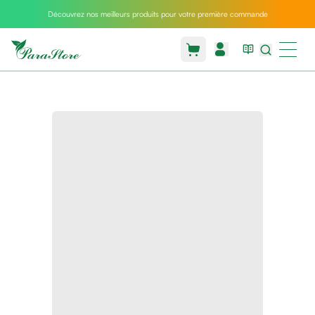
Découvrez nos meilleurs produits pour votre première commande
Packs
parastore
Pack
special
Pack
special
bebe
et
maman
Exclusif
parastore
Korean
skincare
Coussin