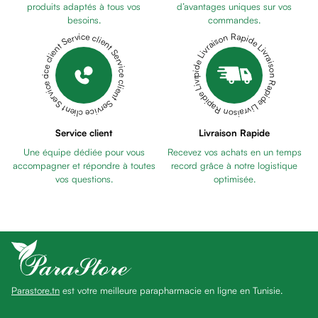
Pains
produits adaptés à tous vos
d’avantages uniques sur vos
besoins.
commandes.
unifiants
Livraison Rapide Livraison Rapide Livraison Rapide Livraison Rapide Livraison Rapide
Service client Service client Service client Service client Service client
Gel
anti
tâches
Eclat
du
teint
Service client
Livraison Rapide
Bb
Une équipe dédiée pour vous
Recevez vos achats en un temps
crème
accompagner et répondre à toutes
record grâce à notre logistique
Cc
vos questions.
optimisée.
crème
Eclat
du
teint
et
anti-
Parastore.tn
est votre meilleure parapharmacie en ligne en Tunisie.
fatigue
Black