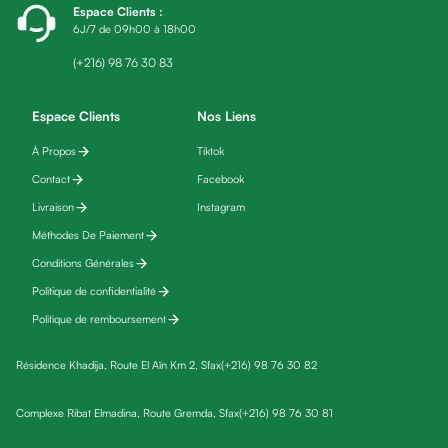
Espace Clients
:
friday
6J/7 de 09h00 à 18h00
Yeux
Maquillage
(+216) 98 76 30 83
Anti-
cernes,
Espace Clients
Nos Liens
anti-
À Propos
Tiktok
poches
Contact
Facebook
&
anti
Livraison
Instagram
poches
Méthodes De Paiement
Soins
Conditions Générales
anti-
Politique de confidentialité
rides
Politique de remboursement
Démaquillant
yeux
Résidence Khadija, Route El Aïn Km 2, Sfax
(+216) 98 76 30 82
Soins
des
Complexe Ribat Elmadina, Route Gremda, Sfax
(+216) 98 76 30 81
cils