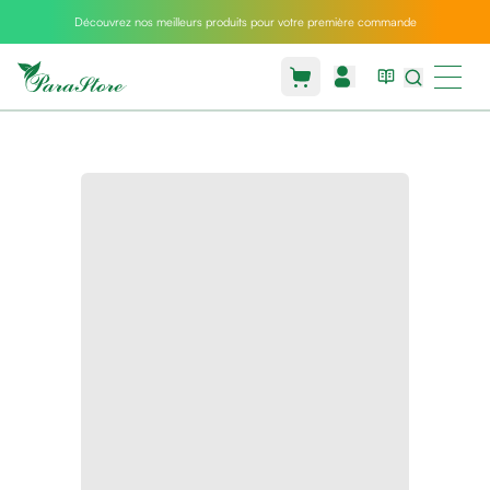
Découvrez nos meilleurs produits pour votre première commande
Packs
parastore
Pack
special
Pack
special
bebe
et
maman
Exclusif
parastore
Korean
skincare
Sarrah's