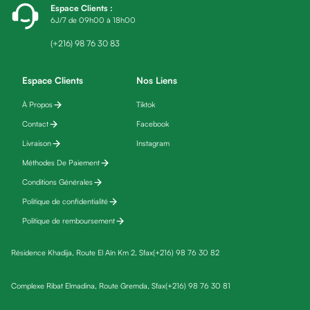
Espace Clients
:
fatigue
6J/7 de 09h00 à 18h00
Black
friday
(+216) 98 76 30 83
Yeux
Maquillage
Espace Clients
Nos Liens
Anti-
À Propos
Tiktok
cernes,
Contact
Facebook
anti-
poches
Livraison
Instagram
&
Méthodes De Paiement
anti
Conditions Générales
poches
Politique de confidentialité
Soins
Politique de remboursement
anti-
rides
Résidence Khadija, Route El Aïn Km 2, Sfax
(+216) 98 76 30 82
Démaquillant
yeux
Complexe Ribat Elmadina, Route Gremda, Sfax
(+216) 98 76 30 81
Soins