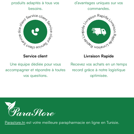
anti
produits adaptés à tous vos
d’avantages uniques sur vos
besoins.
commandes.
taches
Livraison Rapide Livraison Rapide Livraison Rapide Livraison Rapide Livraison Rapide
Service client Service client Service client Service client Service client
Pains
unifiants
Gel
anti
tâches
Eclat
Service client
Livraison Rapide
du
Une équipe dédiée pour vous
Recevez vos achats en un temps
teint
accompagner et répondre à toutes
record grâce à notre logistique
Bb
vos questions.
optimisée.
crème
Cc
crème
Eclat
du
teint
Parastore.tn
est votre meilleure parapharmacie en ligne en Tunisie.
et
anti-