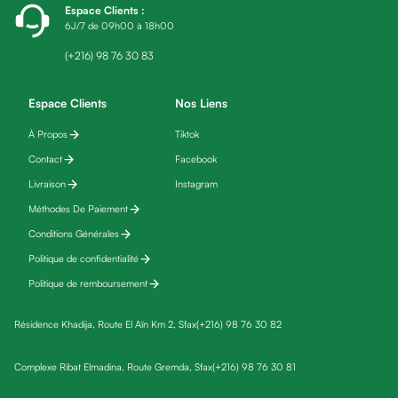
Espace Clients
:
friday
6J/7 de 09h00 à 18h00
Yeux
Maquillage
(+216) 98 76 30 83
Anti-
cernes,
Espace Clients
Nos Liens
anti-
À Propos
Tiktok
poches
Contact
Facebook
&
anti
Livraison
Instagram
poches
Méthodes De Paiement
Soins
Conditions Générales
anti-
Politique de confidentialité
rides
Politique de remboursement
Démaquillant
yeux
Résidence Khadija, Route El Aïn Km 2, Sfax
(+216) 98 76 30 82
Soins
des
Complexe Ribat Elmadina, Route Gremda, Sfax
(+216) 98 76 30 81
cils