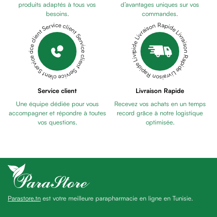
Pains
produits adaptés à tous vos
d’avantages uniques sur vos
besoins.
commandes.
unifiants
Livraison Rapide Livraison Rapide Livraison Rapide Livraison Rapide Livraison Rapide
Service client Service client Service client Service client Service client
Gel
anti
tâches
Eclat
du
teint
Service client
Livraison Rapide
Bb
Une équipe dédiée pour vous
Recevez vos achats en un temps
crème
accompagner et répondre à toutes
record grâce à notre logistique
Cc
vos questions.
optimisée.
crème
Eclat
du
teint
et
anti-
Parastore.tn
est votre meilleure parapharmacie en ligne en Tunisie.
fatigue
Black