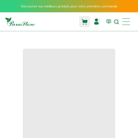
Découvrez nos meilleurs produits pour votre première commande
Packs
parastore
Pack
special
Pack
special
bebe
et
maman
Exclusif
parastore
Korean
skincare
Coussin