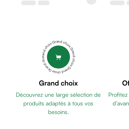
de
rasage
Après
rasage
Rasoir
&
Grand choix Grand choix Grand choix Grand choix Grand choix
accessoires
Douche
&
bain
homme
Douche
Grand choix
Of
&
Découvrez une large sélection de
Profitez
bain
homme
produits adaptés à tous vos
d’avan
Déodorant
besoins.
homme
Déodorant