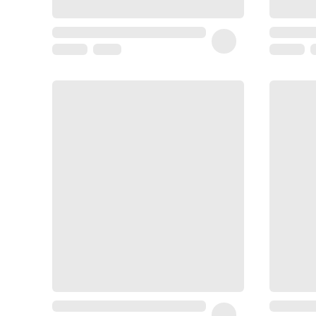
Homme
Soin
visage
homme
Nettoyant
&
gommage
Soin
hydratant
homme
Soin
anti
age
homme
Rasage
Mousse,
crème
&
gel