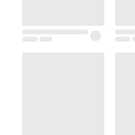
Coussin
de
voyage
Sarrah's
favorite
Nature
&
bio
Aromathérapie
Huiles
essentielles
Huiles
végétales
Matériel
médical
Claquettes
orthpédiques
Matériel
médical