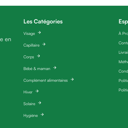
Les Catégories
Esp
Visage
À Pr
ie en
Cont
Capillaire
Livra
Corps
Méth
Bébé & maman
Condi
Complément alimentaires
Polit
Polit
Hiver
Solaire
Hygiéne