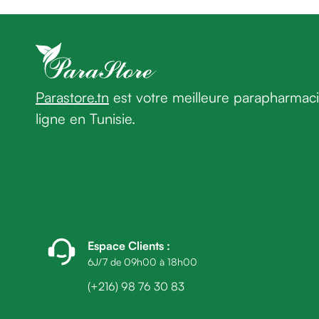
homme
Cheveux
Fortifiant
Anti
chute
Anti
Parastore.tn
est votre meilleure parapharmac
pelliculaire
ligne en Tunisie.
Cheveux
blancs
Visage
Nettoyant
&
démaquillant
Lait
démaquillant
Espace Clients
:
Lotion
6J/7 de 09h00 à 18h00
Gel
(+216) 98 76 30 83
lavant
Eau