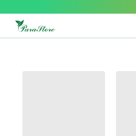
Packs
parastore
Pack
special
Pack
special
bebe
et
maman
Exclusif
parastore
Korean
skincare