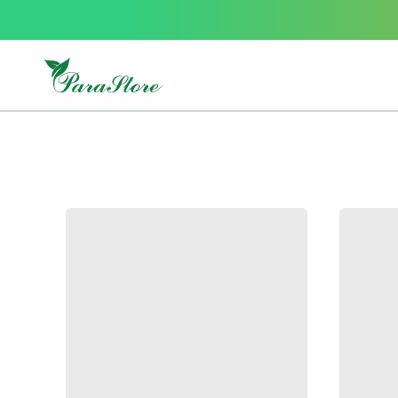
Packs
parastore
Pack
special
Pack
special
bebe
et
maman
Exclusif
parastore
Korean
skincare