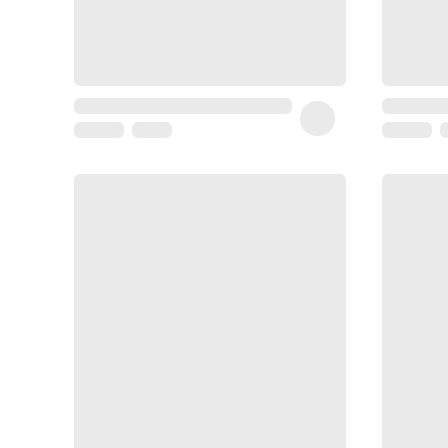
Coussin
de
voyage
Sarrah's
favorite
Nature
&
bio
Aromathérapie
Huiles
essentielles
Huiles
végétales
Matériel
médical
Claquettes
orthpédiques
Matériel
médical