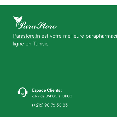
homme
Cheveux
Fortifiant
Anti
chute
Anti
Parastore.tn
est votre meilleure parapharmac
pelliculaire
ligne en Tunisie.
Cheveux
blancs
Visage
Nettoyant
&
démaquillant
Lait
démaquillant
Espace Clients
:
Lotion
6J/7 de 09h00 à 18h00
Gel
(+216) 98 76 30 83
lavant
Eau