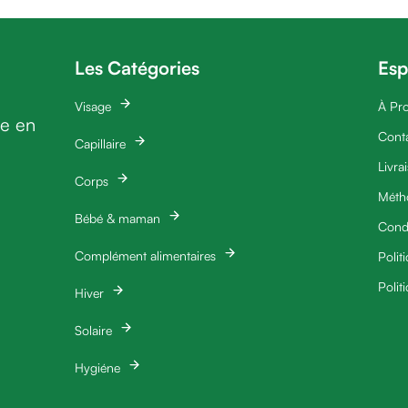
Les Catégories
Esp
Visage
À Pr
ie en
Cont
Capillaire
Livra
Corps
Méth
Bébé & maman
Condi
Complément alimentaires
Polit
Polit
Hiver
Solaire
Hygiéne