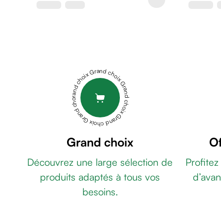
de
rasage
Après
rasage
Rasoir
&
Grand choix Grand choix Grand choix Grand choix Grand choix
accessoires
Douche
&
bain
homme
Douche
Grand choix
Of
&
Découvrez une large sélection de
Profitez
bain
homme
produits adaptés à tous vos
d’avan
Déodorant
besoins.
homme
Déodorant