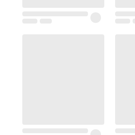
Homme
Soin
visage
homme
Nettoyant
&
gommage
Soin
hydratant
homme
Soin
anti
age
homme
Rasage
Mousse,
crème
&
gel