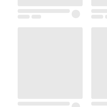
Homme
Soin
visage
homme
Nettoyant
&
gommage
Soin
hydratant
homme
Soin
anti
age
homme
Rasage
Mousse,
crème
&
gel