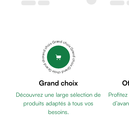
de
rasage
Après
rasage
Rasoir
&
Grand choix Grand choix Grand choix Grand choix Grand choix
accessoires
Douche
&
bain
homme
Douche
Grand choix
Of
&
Découvrez une large sélection de
Profitez
bain
homme
produits adaptés à tous vos
d’avan
Déodorant
besoins.
homme
Déodorant