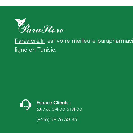
homme
Cheveux
Fortifiant
Anti
chute
Anti
Parastore.tn
est votre meilleure parapharmac
pelliculaire
ligne en Tunisie.
Cheveux
blancs
Visage
Nettoyant
&
démaquillant
Lait
démaquillant
Espace Clients
:
Lotion
6J/7 de 09h00 à 18h00
Gel
(+216) 98 76 30 83
lavant
Eau