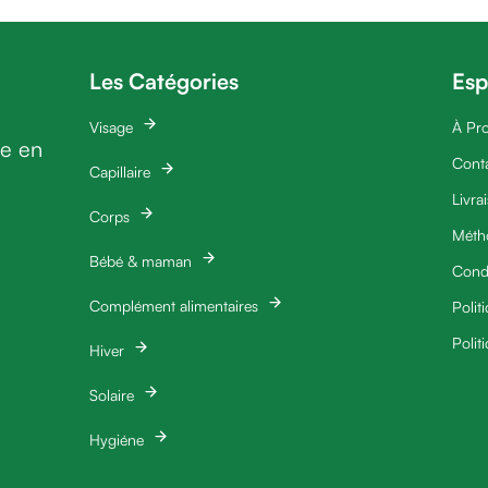
Les Catégories
Esp
Visage
À Pr
ie en
Cont
Capillaire
Livra
Corps
Méth
Bébé & maman
Condi
Complément alimentaires
Polit
Polit
Hiver
Solaire
Hygiéne