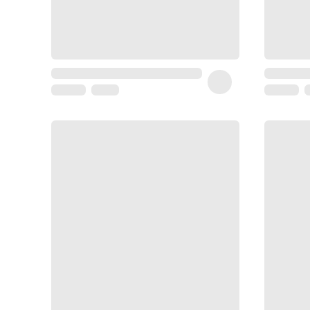
Coussin
de
voyage
Sarrah's
favorite
Nature
&
bio
Aromathérapie
Huiles
essentielles
Huiles
végétales
Matériel
médical
Claquettes
orthpédiques
Matériel
médical