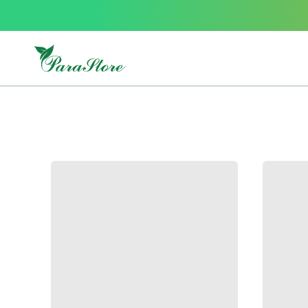
Packs
parastore
Pack
special
Pack
special
bebe
et
maman
Exclusif
parastore
Korean
skincare