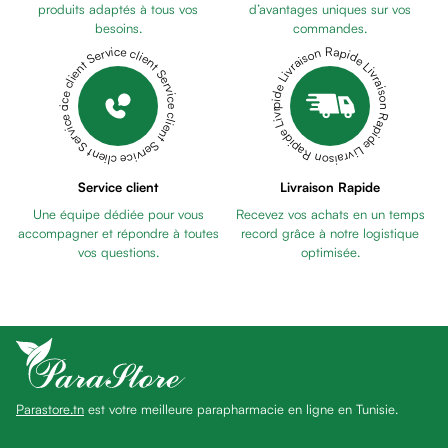
anti
produits adaptés à tous vos
d’avantages uniques sur vos
besoins.
commandes.
taches
Livraison Rapide Livraison Rapide Livraison Rapide Livraison Rapide Livraison Rapide
Service client Service client Service client Service client Service client
Pains
unifiants
Gel
anti
tâches
Eclat
Service client
Livraison Rapide
du
Une équipe dédiée pour vous
Recevez vos achats en un temps
teint
accompagner et répondre à toutes
record grâce à notre logistique
Bb
vos questions.
optimisée.
crème
Cc
crème
Eclat
du
teint
Parastore.tn
est votre meilleure parapharmacie en ligne en Tunisie.
et
anti-