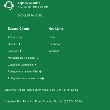
Espace Clients
:
fatigue
6J/7 de 09h00 à 18h00
Black
friday
(+216) 98 76 30 83
Yeux
Maquillage
Espace Clients
Nos Liens
Anti-
À Propos
Tiktok
cernes,
Contact
Facebook
anti-
poches
Livraison
Instagram
&
Méthodes De Paiement
anti
Conditions Générales
poches
Politique de confidentialité
Soins
Politique de remboursement
anti-
rides
Résidence Khadija, Route El Aïn Km 2, Sfax
(+216) 98 76 30 82
Démaquillant
yeux
Complexe Ribat Elmadina, Route Gremda, Sfax
(+216) 98 76 30 81
Soins