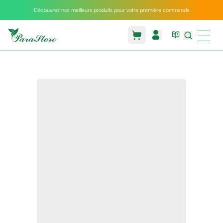
Découvrez nos meilleurs produits pour votre première commande
Packs
parastore
Pack
special
Pack
special
bebe
et
maman
Exclusif
parastore
Korean
skincare
Sarrah's