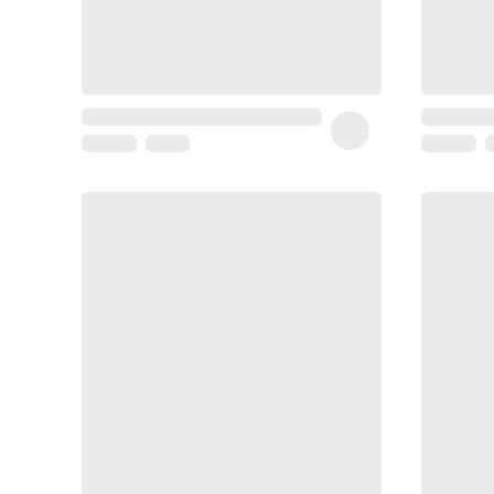
Sarrah's
favorite
Coussin
de
voyage
Nesrine’s
favorite
Nature
&
bio
Aromathérapie
Huiles
essentielles
Huiles
végétales
Matériel
médical
Claquettes
orthpédiques