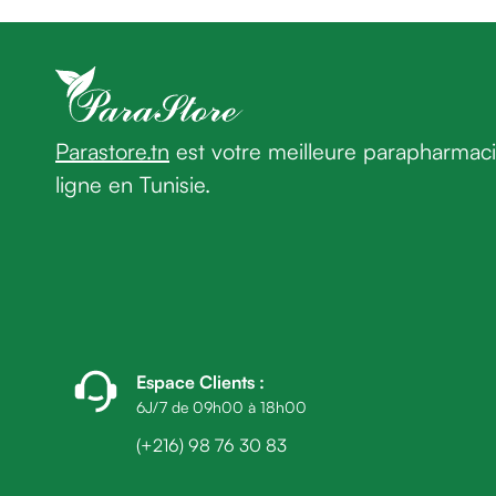
homme
Déodorant
homme
Cheveux
Fortifiant
Anti
Parastore.tn
est votre meilleure parapharmac
chute
ligne en Tunisie.
Anti
pelliculaire
Cheveux
blancs
Visage
Nettoyant
&
démaquillant
Espace Clients
:
Lait
6J/7 de 09h00 à 18h00
démaquillant
(+216) 98 76 30 83
Lotion
Gel