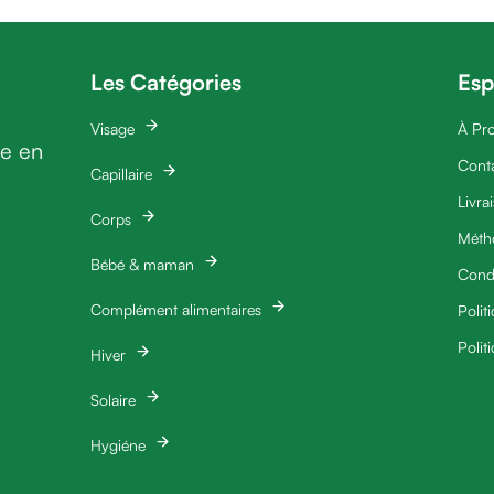
Les Catégories
Esp
Visage
À Pr
ie en
Cont
Capillaire
Livra
Corps
Méth
Bébé & maman
Condi
Complément alimentaires
Polit
Polit
Hiver
Solaire
Hygiéne