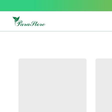
Packs
parastore
Pack
special
Pack
special
bebe
et
maman
Exclusif
parastore
Korean
skincare