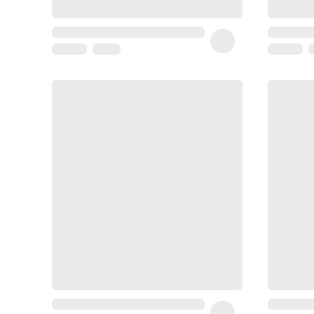
Matériel
médical
Homme
Soin
visage
homme
Nettoyant
&
gommage
Soin
hydratant
homme
Soin
anti
age
homme
Rasage
Mousse,
crème