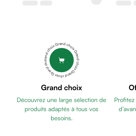
&
gel
de
rasage
Après
rasage
Grand choix Grand choix Grand choix Grand choix Grand choix
Rasoir
&
accessoires
Douche
&
bain
Grand choix
Of
homme
Découvrez une large sélection de
Profitez
Douche
&
produits adaptés à tous vos
d’avan
bain
besoins.
homme
Déodorant