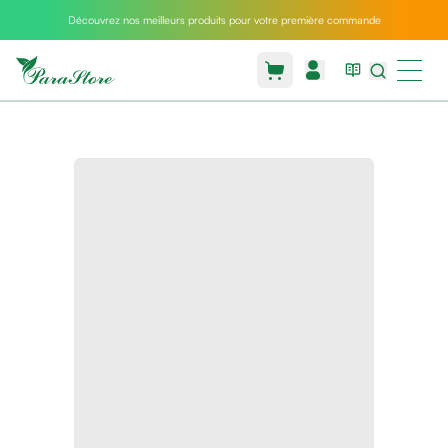
Découvrez nos meilleurs produits pour votre première commande
Packs
parastore
Pack
special
Pack
special
bebe
et
maman
Exclusif
parastore
Korean
skincare
Coussin