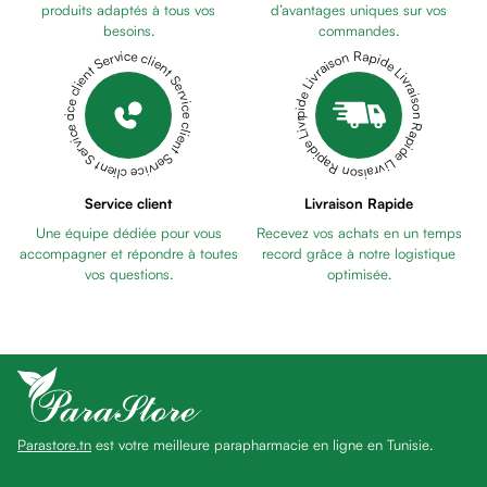
Pains
produits adaptés à tous vos
d’avantages uniques sur vos
besoins.
commandes.
unifiants
Livraison Rapide Livraison Rapide Livraison Rapide Livraison Rapide Livraison Rapide
Service client Service client Service client Service client Service client
Gel
anti
tâches
Eclat
du
teint
Service client
Livraison Rapide
Bb
Une équipe dédiée pour vous
Recevez vos achats en un temps
crème
accompagner et répondre à toutes
record grâce à notre logistique
Cc
vos questions.
optimisée.
crème
Eclat
du
teint
et
anti-
Parastore.tn
est votre meilleure parapharmacie en ligne en Tunisie.
fatigue
Black