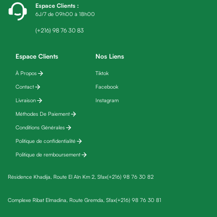
Espace Clients
:
friday
6J/7 de 09h00 à 18h00
Yeux
Maquillage
(+216) 98 76 30 83
Anti-
cernes,
Espace Clients
Nos Liens
anti-
À Propos
Tiktok
poches
Contact
Facebook
&
anti
Livraison
Instagram
poches
Méthodes De Paiement
Soins
Conditions Générales
anti-
Politique de confidentialité
rides
Politique de remboursement
Démaquillant
yeux
Résidence Khadija, Route El Aïn Km 2, Sfax
(+216) 98 76 30 82
Soins
des
Complexe Ribat Elmadina, Route Gremda, Sfax
(+216) 98 76 30 81
cils