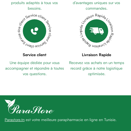
Pains
produits adaptés à tous vos
d’avantages uniques sur vos
besoins.
commandes.
unifiants
Livraison Rapide Livraison Rapide Livraison Rapide Livraison Rapide Livraison Rapide
Service client Service client Service client Service client Service client
Gel
anti
tâches
Eclat
du
teint
Service client
Livraison Rapide
Bb
Une équipe dédiée pour vous
Recevez vos achats en un temps
crème
accompagner et répondre à toutes
record grâce à notre logistique
Cc
vos questions.
optimisée.
crème
Eclat
du
teint
et
anti-
Parastore.tn
est votre meilleure parapharmacie en ligne en Tunisie.
fatigue
Black