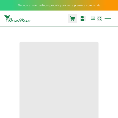
Découvrez nos meilleurs produits pour votre première commande
Packs
parastore
Pack
special
Pack
special
bebe
et
maman
Exclusif
parastore
Korean
skincare
Coussin