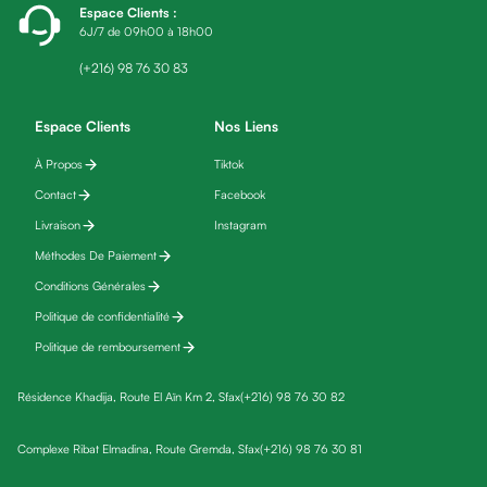
Espace Clients
:
friday
6J/7 de 09h00 à 18h00
Yeux
Maquillage
(+216) 98 76 30 83
Anti-
cernes,
Espace Clients
Nos Liens
anti-
À Propos
Tiktok
poches
Contact
Facebook
&
anti
Livraison
Instagram
poches
Méthodes De Paiement
Soins
Conditions Générales
anti-
Politique de confidentialité
rides
Politique de remboursement
Démaquillant
yeux
Résidence Khadija, Route El Aïn Km 2, Sfax
(+216) 98 76 30 82
Soins
des
Complexe Ribat Elmadina, Route Gremda, Sfax
(+216) 98 76 30 81
cils