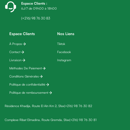
Espace Clients
:
fatigue
6J/7 de 09h00 à 18h00
Black
friday
(+216) 98 76 30 83
Yeux
Maquillage
Espace Clients
Nos Liens
Anti-
À Propos
Tiktok
cernes,
Contact
Facebook
anti-
poches
Livraison
Instagram
&
Méthodes De Paiement
anti
Conditions Générales
poches
Politique de confidentialité
Soins
Politique de remboursement
anti-
rides
Résidence Khadija, Route El Aïn Km 2, Sfax
(+216) 98 76 30 82
Démaquillant
yeux
Complexe Ribat Elmadina, Route Gremda, Sfax
(+216) 98 76 30 81
Soins