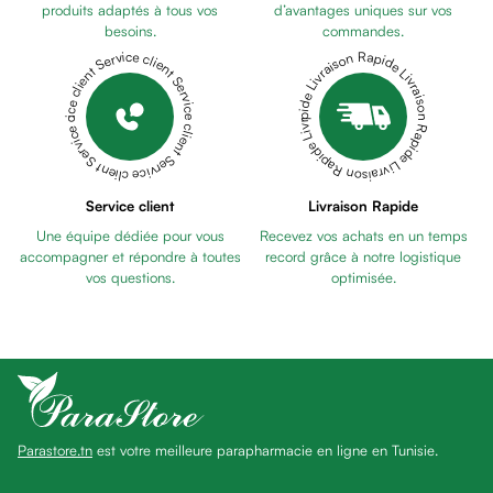
anti
produits adaptés à tous vos
d’avantages uniques sur vos
besoins.
commandes.
taches
Livraison Rapide Livraison Rapide Livraison Rapide Livraison Rapide Livraison Rapide
Service client Service client Service client Service client Service client
Pains
unifiants
Gel
anti
tâches
Eclat
Service client
Livraison Rapide
du
Une équipe dédiée pour vous
Recevez vos achats en un temps
teint
accompagner et répondre à toutes
record grâce à notre logistique
Bb
vos questions.
optimisée.
crème
Cc
crème
Eclat
du
teint
Parastore.tn
est votre meilleure parapharmacie en ligne en Tunisie.
et
anti-