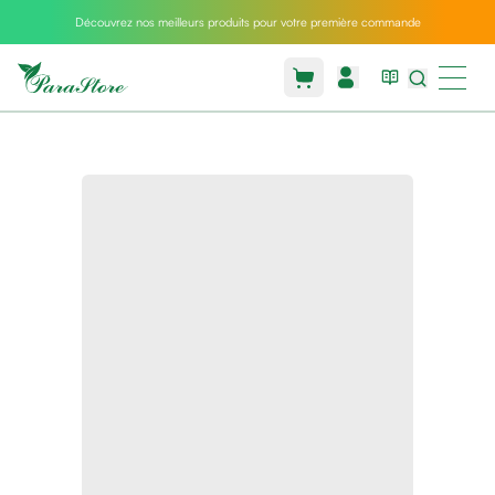
Découvrez nos meilleurs produits pour votre première commande
Packs
parastore
Pack
special
Pack
special
bebe
et
maman
Exclusif
parastore
Korean
skincare
Sarrah's