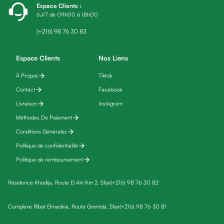
Espace Clients
:
friday
6J/7 de 09h00 à 18h00
Yeux
Maquillage
(+216) 98 76 30 83
Anti-
cernes,
Espace Clients
Nos Liens
anti-
À Propos
Tiktok
poches
Contact
Facebook
&
anti
Livraison
Instagram
poches
Méthodes De Paiement
Soins
Conditions Générales
anti-
Politique de confidentialité
rides
Politique de remboursement
Démaquillant
yeux
Résidence Khadija, Route El Aïn Km 2, Sfax
(+216) 98 76 30 82
Soins
des
Complexe Ribat Elmadina, Route Gremda, Sfax
(+216) 98 76 30 81
cils