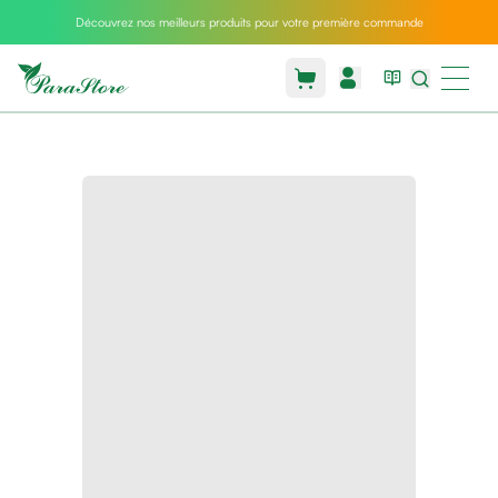
Découvrez nos meilleurs produits pour votre première commande
Packs
parastore
Pack
special
Pack
special
bebe
et
maman
Exclusif
parastore
Korean
skincare
Coussin