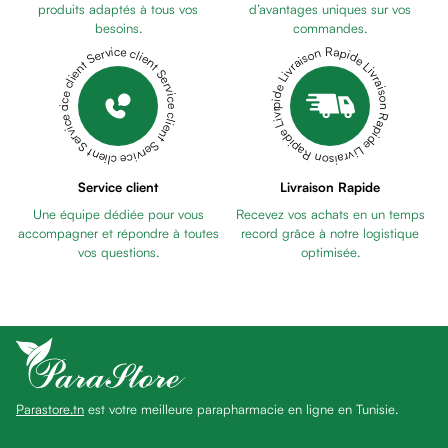
Pains
produits adaptés à tous vos
d’avantages uniques sur vos
besoins.
commandes.
unifiants
Livraison Rapide Livraison Rapide Livraison Rapide Livraison Rapide Livraison Rapide
Service client Service client Service client Service client Service client
Gel
anti
tâches
Eclat
du
teint
Service client
Livraison Rapide
Bb
Une équipe dédiée pour vous
Recevez vos achats en un temps
crème
accompagner et répondre à toutes
record grâce à notre logistique
Cc
vos questions.
optimisée.
crème
Eclat
du
teint
et
anti-
Parastore.tn
est votre meilleure parapharmacie en ligne en Tunisie.
fatigue
Black