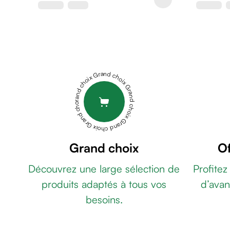
de
rasage
Après
rasage
Rasoir
&
Grand choix Grand choix Grand choix Grand choix Grand choix
accessoires
Douche
&
bain
homme
Douche
Grand choix
Of
&
Découvrez une large sélection de
Profitez
bain
homme
produits adaptés à tous vos
d’avan
Déodorant
besoins.
homme
Déodorant