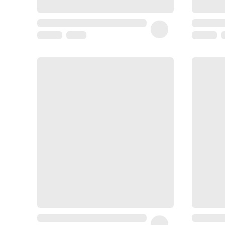
Homme
Soin
visage
homme
Nettoyant
&
gommage
Soin
hydratant
homme
Soin
anti
age
homme
Rasage
Mousse,
crème
&
gel