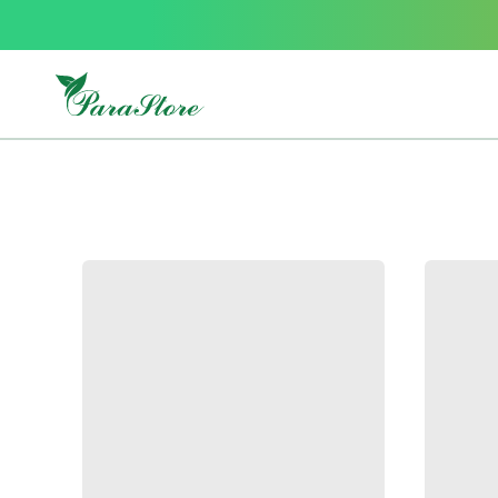
Packs
parastore
Pack
special
Pack
special
bebe
et
maman
Exclusif
parastore
Korean
skincare