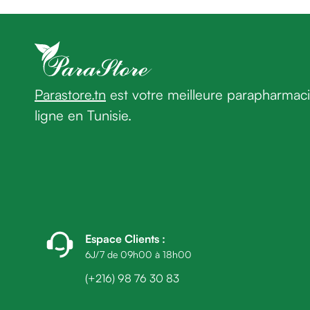
homme
Cheveux
Fortifiant
Anti
chute
Anti
Parastore.tn
est votre meilleure parapharmac
pelliculaire
ligne en Tunisie.
Cheveux
blancs
Visage
Nettoyant
&
démaquillant
Lait
démaquillant
Espace Clients
:
Lotion
6J/7 de 09h00 à 18h00
Gel
(+216) 98 76 30 83
lavant
Eau