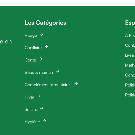
Les Catégories
Esp
Visage
À Pr
ie en
Cont
Capillaire
Livra
Corps
Méth
Bébé & maman
Condi
Complément alimentaires
Polit
Polit
Hiver
Solaire
Hygiéne