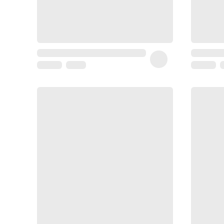
Coussin
de
voyage
Sarrah's
favorite
Nature
&
bio
Aromathérapie
Huiles
essentielles
Huiles
végétales
Matériel
médical
Claquettes
orthpédiques
Matériel
médical