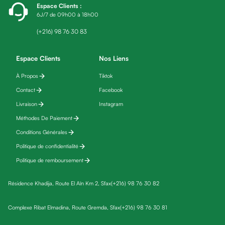
Espace Clients
:
friday
6J/7 de 09h00 à 18h00
Yeux
Maquillage
(+216) 98 76 30 83
Anti-
cernes,
Espace Clients
Nos Liens
anti-
À Propos
Tiktok
poches
Contact
Facebook
&
anti
Livraison
Instagram
poches
Méthodes De Paiement
Soins
Conditions Générales
anti-
Politique de confidentialité
rides
Politique de remboursement
Démaquillant
yeux
Résidence Khadija, Route El Aïn Km 2, Sfax
(+216) 98 76 30 82
Soins
des
Complexe Ribat Elmadina, Route Gremda, Sfax
(+216) 98 76 30 81
cils