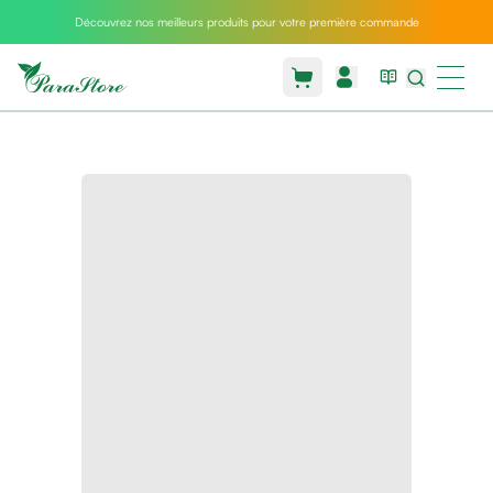
Découvrez nos meilleurs produits pour votre première commande
Packs
parastore
Pack
special
Pack
special
bebe
et
maman
Exclusif
parastore
Korean
skincare
Coussin