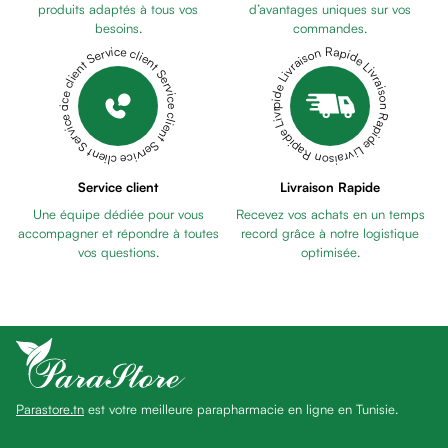
Pains
produits adaptés à tous vos
d’avantages uniques sur vos
besoins.
commandes.
unifiants
Livraison Rapide Livraison Rapide Livraison Rapide Livraison Rapide Livraison Rapide
Service client Service client Service client Service client Service client
Gel
anti
tâches
Eclat
du
teint
Service client
Livraison Rapide
Bb
Une équipe dédiée pour vous
Recevez vos achats en un temps
crème
accompagner et répondre à toutes
record grâce à notre logistique
Cc
vos questions.
optimisée.
crème
Eclat
du
teint
et
anti-
Parastore.tn
est votre meilleure parapharmacie en ligne en Tunisie.
fatigue
Black