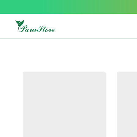
Packs
parastore
Pack
special
Pack
special
bebe
et
maman
Exclusif
parastore
Korean
skincare