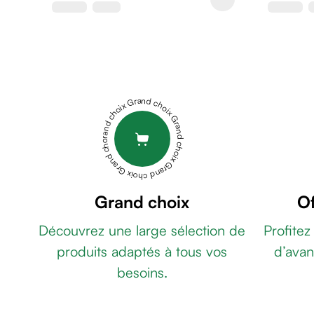
de
rasage
Après
rasage
Rasoir
&
Grand choix Grand choix Grand choix Grand choix Grand choix
accessoires
Douche
&
bain
homme
Douche
Grand choix
Of
&
Découvrez une large sélection de
Profitez
bain
homme
produits adaptés à tous vos
d’avan
Déodorant
besoins.
homme
Déodorant