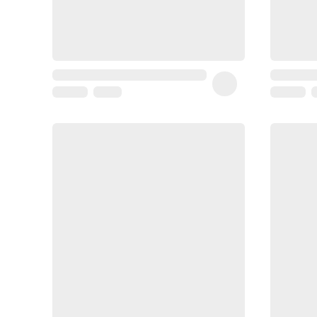
Coussin
de
voyage
Sarrah's
favorite
Nature
&
bio
Aromathérapie
Huiles
essentielles
Huiles
végétales
Matériel
médical
Claquettes
orthpédiques
Matériel
médical