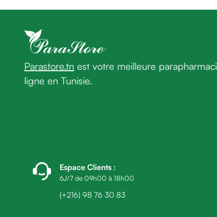
homme
Cheveux
Fortifiant
Anti
chute
Anti
Parastore.tn
est votre meilleure parapharmac
pelliculaire
ligne en Tunisie.
Cheveux
blancs
Visage
Nettoyant
&
démaquillant
Lait
démaquillant
Espace Clients
:
Lotion
6J/7 de 09h00 à 18h00
Gel
(+216) 98 76 30 83
lavant
Eau