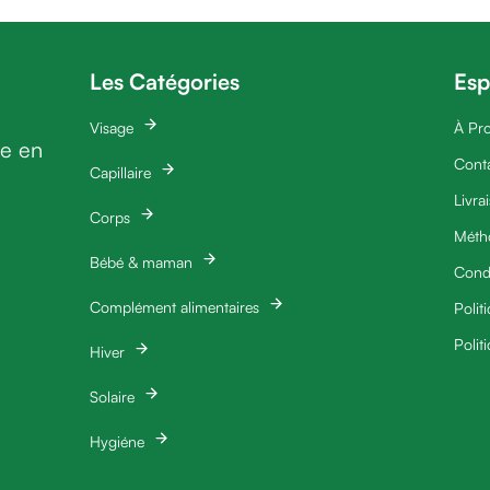
Les Catégories
Esp
Visage
À Pr
ie en
Cont
Capillaire
Livra
Corps
Méth
Bébé & maman
Condi
Complément alimentaires
Polit
Polit
Hiver
Solaire
Hygiéne