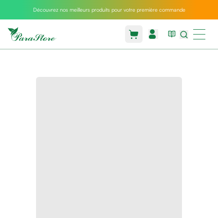
Découvrez nos meilleurs produits pour votre première commande
Packs
parastore
Pack
special
Pack
special
bebe
et
maman
Exclusif
parastore
Korean
skincare
Coussin