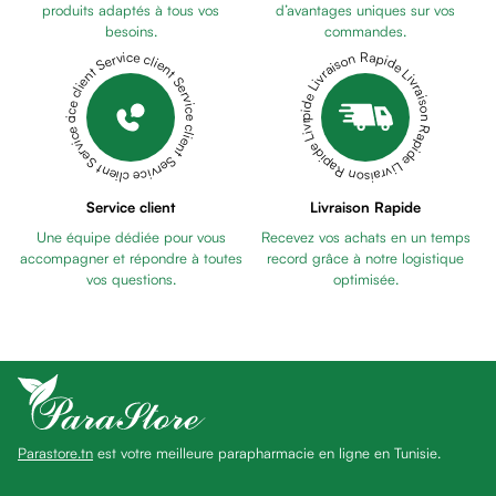
Pains
produits adaptés à tous vos
d’avantages uniques sur vos
besoins.
commandes.
unifiants
Livraison Rapide Livraison Rapide Livraison Rapide Livraison Rapide Livraison Rapide
Service client Service client Service client Service client Service client
Gel
anti
tâches
Eclat
du
teint
Service client
Livraison Rapide
Bb
Une équipe dédiée pour vous
Recevez vos achats en un temps
crème
accompagner et répondre à toutes
record grâce à notre logistique
Cc
vos questions.
optimisée.
crème
Eclat
du
teint
et
anti-
Parastore.tn
est votre meilleure parapharmacie en ligne en Tunisie.
fatigue
Black