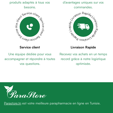
anti
produits adaptés à tous vos
d’avantages uniques sur vos
besoins.
commandes.
taches
Livraison Rapide Livraison Rapide Livraison Rapide Livraison Rapide Livraison Rapide
Service client Service client Service client Service client Service client
Pains
unifiants
Gel
anti
tâches
Eclat
Service client
Livraison Rapide
du
Une équipe dédiée pour vous
Recevez vos achats en un temps
teint
accompagner et répondre à toutes
record grâce à notre logistique
Bb
vos questions.
optimisée.
crème
Cc
crème
Eclat
du
teint
Parastore.tn
est votre meilleure parapharmacie en ligne en Tunisie.
et
anti-