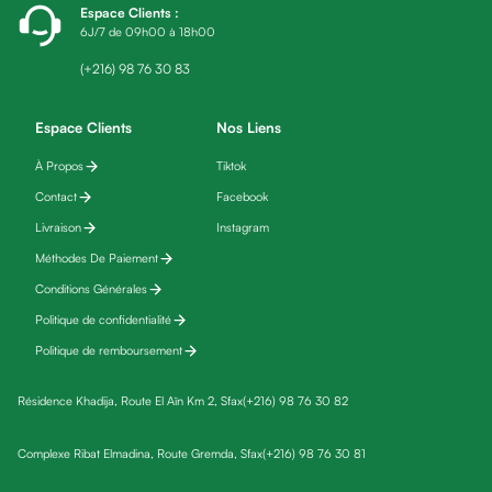
Espace Clients
:
fatigue
6J/7 de 09h00 à 18h00
Black
friday
(+216) 98 76 30 83
Yeux
Maquillage
Espace Clients
Nos Liens
Anti-
À Propos
Tiktok
cernes,
Contact
Facebook
anti-
poches
Livraison
Instagram
&
Méthodes De Paiement
anti
Conditions Générales
poches
Politique de confidentialité
Soins
Politique de remboursement
anti-
rides
Résidence Khadija, Route El Aïn Km 2, Sfax
(+216) 98 76 30 82
Démaquillant
yeux
Complexe Ribat Elmadina, Route Gremda, Sfax
(+216) 98 76 30 81
Soins