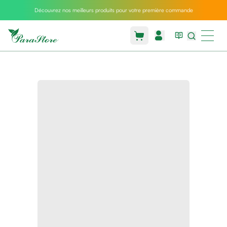
Découvrez nos meilleurs produits pour votre première commande
Packs
parastore
Pack
special
Pack
special
bebe
et
maman
Exclusif
parastore
Korean
skincare
Sarrah's