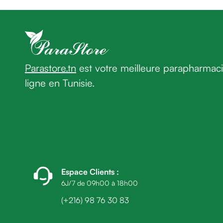
homme
Cheveux
Fortifiant
Anti
chute
Anti
Parastore.tn
est votre meilleure parapharmac
pelliculaire
ligne en Tunisie.
Cheveux
blancs
Visage
Nettoyant
&
démaquillant
Lait
démaquillant
Espace Clients
:
Lotion
6J/7 de 09h00 à 18h00
Gel
(+216) 98 76 30 83
lavant
Eau