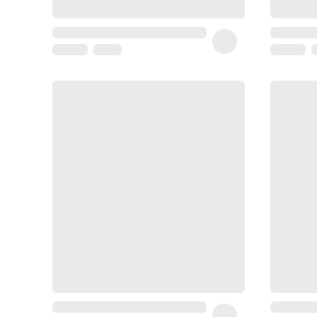
Homme
Soin
visage
homme
Nettoyant
&
gommage
Soin
hydratant
homme
Soin
anti
age
homme
Rasage
Mousse,
crème
&
gel