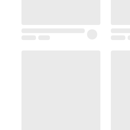
Coussin
de
voyage
Sarrah's
favorite
Nature
&
bio
Aromathérapie
Huiles
essentielles
Huiles
végétales
Matériel
médical
Claquettes
orthpédiques
Matériel
médical