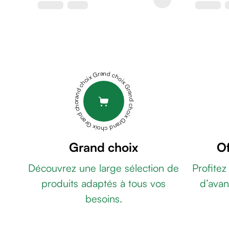
de
rasage
Après
rasage
Rasoir
&
Grand choix Grand choix Grand choix Grand choix Grand choix
accessoires
Douche
&
bain
homme
Douche
Grand choix
Of
&
Découvrez une large sélection de
Profitez
bain
homme
produits adaptés à tous vos
d’avan
Déodorant
besoins.
homme
Déodorant