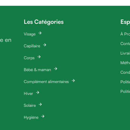
Les Catégories
Esp
Visage
À Pr
ie en
Cont
Capillaire
Livra
Corps
Méth
Bébé & maman
Condi
Complément alimentaires
Polit
Polit
Hiver
Solaire
Hygiéne