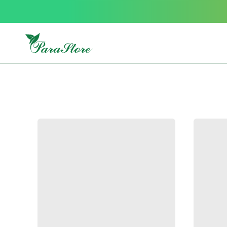
Packs
parastore
Pack
special
Pack
special
bebe
et
maman
Exclusif
parastore
Korean
skincare