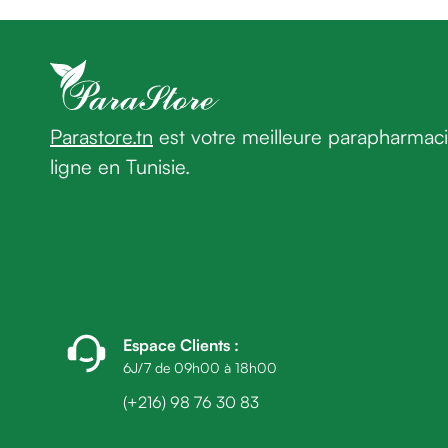
homme
Cheveux
Fortifiant
Anti
chute
Anti
Parastore.tn
est votre meilleure parapharmac
pelliculaire
ligne en Tunisie.
Cheveux
blancs
Visage
Nettoyant
&
démaquillant
Lait
démaquillant
Espace Clients
:
Lotion
6J/7 de 09h00 à 18h00
Gel
(+216) 98 76 30 83
lavant
Eau