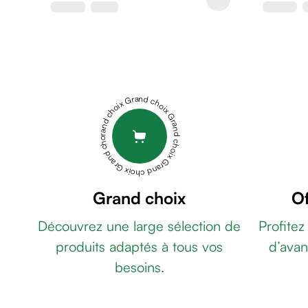
de
rasage
Après
rasage
Rasoir
&
Grand choix Grand choix Grand choix Grand choix Grand choix
accessoires
Douche
&
bain
homme
Douche
Grand choix
Of
&
Découvrez une large sélection de
Profitez
bain
homme
produits adaptés à tous vos
d’avan
Déodorant
besoins.
homme
Déodorant