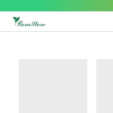
Packs
parastore
Pack
special
Pack
special
bebe
et
maman
Exclusif
parastore
Korean
skincare