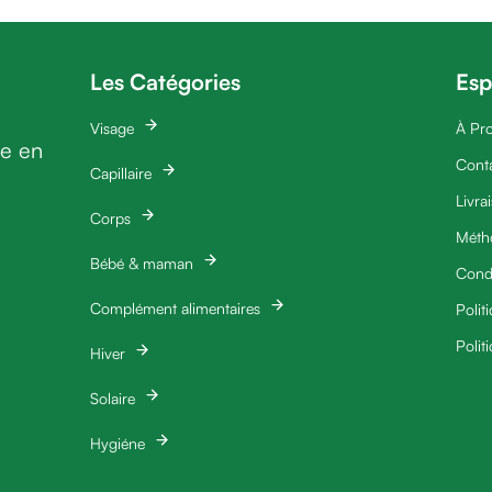
Les Catégories
Esp
Visage
À Pr
ie en
Cont
Capillaire
Livra
Corps
Méth
Bébé & maman
Condi
Complément alimentaires
Polit
Polit
Hiver
Solaire
Hygiéne