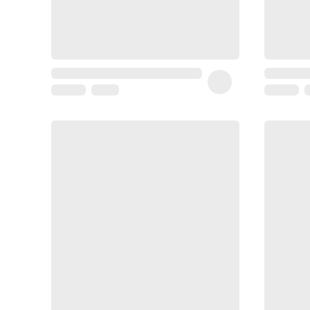
Coussin
de
voyage
Sarrah's
favorite
Nature
&
bio
Aromathérapie
Huiles
essentielles
Huiles
végétales
Matériel
médical
Claquettes
orthpédiques
Matériel
médical