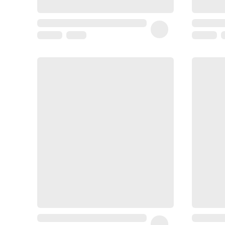
Homme
Soin
visage
homme
Nettoyant
&
gommage
Soin
hydratant
homme
Soin
anti
age
homme
Rasage
Mousse,
crème
&
gel