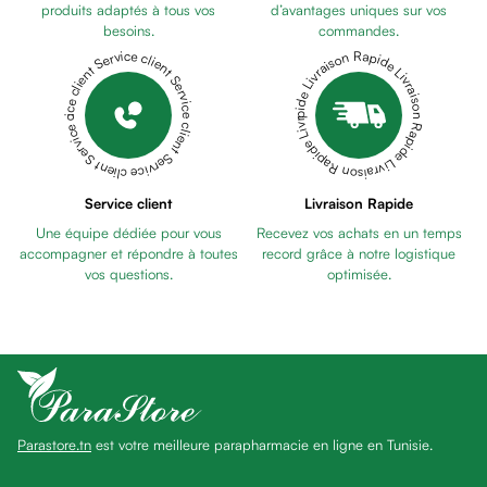
Pains
produits adaptés à tous vos
d’avantages uniques sur vos
besoins.
commandes.
unifiants
Livraison Rapide Livraison Rapide Livraison Rapide Livraison Rapide Livraison Rapide
Service client Service client Service client Service client Service client
Gel
anti
tâches
Eclat
du
teint
Service client
Livraison Rapide
Bb
Une équipe dédiée pour vous
Recevez vos achats en un temps
crème
accompagner et répondre à toutes
record grâce à notre logistique
Cc
vos questions.
optimisée.
crème
Eclat
du
teint
et
anti-
Parastore.tn
est votre meilleure parapharmacie en ligne en Tunisie.
fatigue
Black