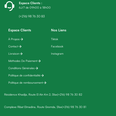
Espace Clients
:
friday
6J/7 de 09h00 à 18h00
Yeux
Maquillage
(+216) 98 76 30 83
Anti-
cernes,
Espace Clients
Nos Liens
anti-
À Propos
Tiktok
poches
Contact
Facebook
&
anti
Livraison
Instagram
poches
Méthodes De Paiement
Soins
Conditions Générales
anti-
Politique de confidentialité
rides
Politique de remboursement
Démaquillant
yeux
Résidence Khadija, Route El Aïn Km 2, Sfax
(+216) 98 76 30 82
Soins
des
Complexe Ribat Elmadina, Route Gremda, Sfax
(+216) 98 76 30 81
cils