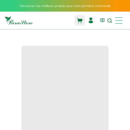
Découvrez nos meilleurs produits pour votre première commande
Packs
parastore
Pack
special
Pack
special
bebe
et
maman
Exclusif
parastore
Korean
skincare
Coussin