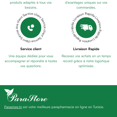
Pains
produits adaptés à tous vos
d’avantages uniques sur vos
besoins.
commandes.
unifiants
Livraison Rapide Livraison Rapide Livraison Rapide Livraison Rapide Livraison Rapide
Service client Service client Service client Service client Service client
Gel
anti
tâches
Eclat
du
teint
Service client
Livraison Rapide
Bb
Une équipe dédiée pour vous
Recevez vos achats en un temps
crème
accompagner et répondre à toutes
record grâce à notre logistique
Cc
vos questions.
optimisée.
crème
Eclat
du
teint
et
anti-
Parastore.tn
est votre meilleure parapharmacie en ligne en Tunisie.
fatigue
Black