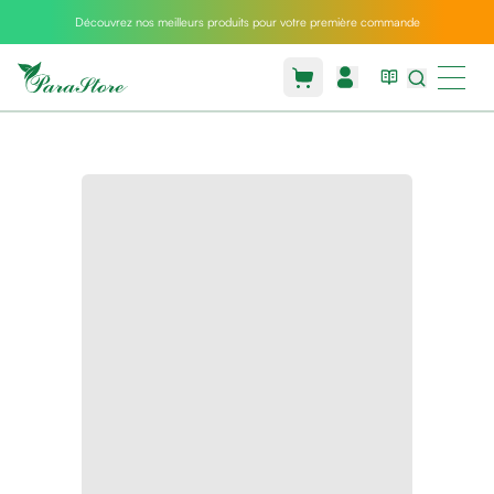
Découvrez nos meilleurs produits pour votre première commande
Packs
parastore
Pack
special
Pack
special
bebe
et
maman
Exclusif
parastore
Korean
skincare
Coussin