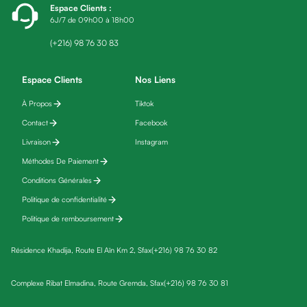
Espace Clients
:
friday
6J/7 de 09h00 à 18h00
Yeux
Maquillage
(+216) 98 76 30 83
Anti-
cernes,
Espace Clients
Nos Liens
anti-
À Propos
Tiktok
poches
Contact
Facebook
&
anti
Livraison
Instagram
poches
Méthodes De Paiement
Soins
Conditions Générales
anti-
Politique de confidentialité
rides
Politique de remboursement
Démaquillant
yeux
Résidence Khadija, Route El Aïn Km 2, Sfax
(+216) 98 76 30 82
Soins
des
Complexe Ribat Elmadina, Route Gremda, Sfax
(+216) 98 76 30 81
cils