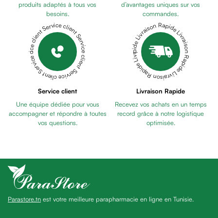
Pains
produits adaptés à tous vos
d’avantages uniques sur vos
besoins.
commandes.
unifiants
Livraison Rapide Livraison Rapide Livraison Rapide Livraison Rapide Livraison Rapide
Service client Service client Service client Service client Service client
Gel
anti
tâches
Eclat
du
teint
Service client
Livraison Rapide
Bb
Une équipe dédiée pour vous
Recevez vos achats en un temps
crème
accompagner et répondre à toutes
record grâce à notre logistique
Cc
vos questions.
optimisée.
crème
Eclat
du
teint
et
anti-
Parastore.tn
est votre meilleure parapharmacie en ligne en Tunisie.
fatigue
Black