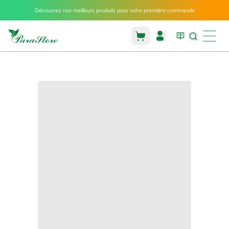
Découvrez nos meilleurs produits pour votre première commande
Packs
parastore
Pack
special
Pack
special
bebe
et
maman
Exclusif
parastore
Korean
skincare
Coussin