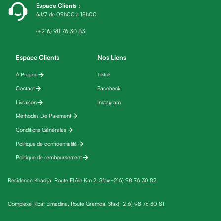
Espace Clients
:
friday
6J/7 de 09h00 à 18h00
Yeux
Maquillage
(+216) 98 76 30 83
Anti-
cernes,
Espace Clients
Nos Liens
anti-
À Propos
Tiktok
poches
Contact
Facebook
&
anti
Livraison
Instagram
poches
Méthodes De Paiement
Soins
Conditions Générales
anti-
Politique de confidentialité
rides
Politique de remboursement
Démaquillant
yeux
Résidence Khadija, Route El Aïn Km 2, Sfax
(+216) 98 76 30 82
Soins
des
Complexe Ribat Elmadina, Route Gremda, Sfax
(+216) 98 76 30 81
cils