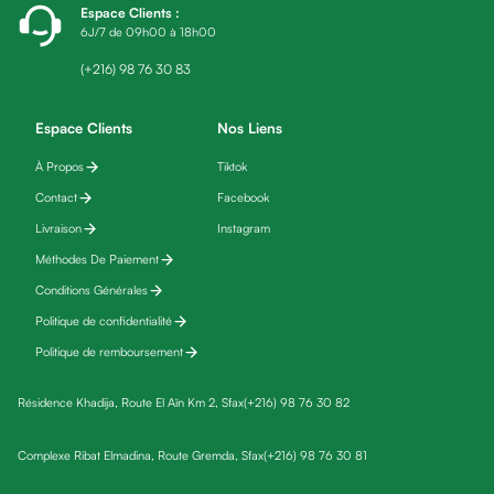
Espace Clients
:
fatigue
6J/7 de 09h00 à 18h00
Black
friday
(+216) 98 76 30 83
Yeux
Maquillage
Espace Clients
Nos Liens
Anti-
À Propos
Tiktok
cernes,
Contact
Facebook
anti-
poches
Livraison
Instagram
&
Méthodes De Paiement
anti
Conditions Générales
poches
Politique de confidentialité
Soins
Politique de remboursement
anti-
rides
Résidence Khadija, Route El Aïn Km 2, Sfax
(+216) 98 76 30 82
Démaquillant
yeux
Complexe Ribat Elmadina, Route Gremda, Sfax
(+216) 98 76 30 81
Soins