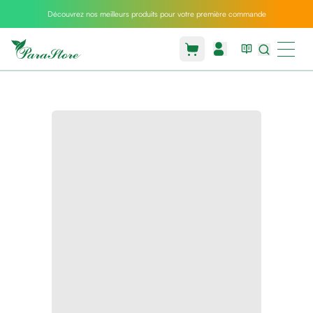
Découvrez nos meilleurs produits pour votre première commande
Packs
parastore
Pack
special
Pack
special
bebe
et
maman
Exclusif
parastore
Korean
skincare
Sarrah's