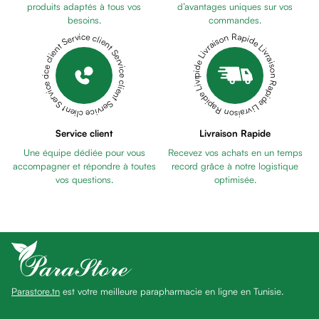
anti
produits adaptés à tous vos
d’avantages uniques sur vos
besoins.
commandes.
taches
Livraison Rapide Livraison Rapide Livraison Rapide Livraison Rapide Livraison Rapide
Service client Service client Service client Service client Service client
Pains
unifiants
Gel
anti
tâches
Eclat
Service client
Livraison Rapide
du
Une équipe dédiée pour vous
Recevez vos achats en un temps
teint
accompagner et répondre à toutes
record grâce à notre logistique
Bb
vos questions.
optimisée.
crème
Cc
crème
Eclat
du
teint
Parastore.tn
est votre meilleure parapharmacie en ligne en Tunisie.
et
anti-