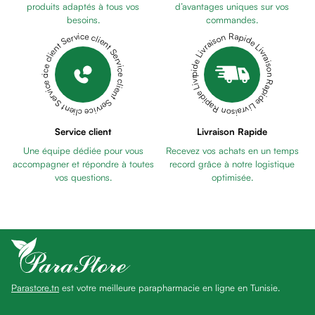
Pains
produits adaptés à tous vos
d’avantages uniques sur vos
besoins.
commandes.
unifiants
Livraison Rapide Livraison Rapide Livraison Rapide Livraison Rapide Livraison Rapide
Service client Service client Service client Service client Service client
Gel
anti
tâches
Eclat
du
teint
Service client
Livraison Rapide
Bb
Une équipe dédiée pour vous
Recevez vos achats en un temps
crème
accompagner et répondre à toutes
record grâce à notre logistique
Cc
vos questions.
optimisée.
crème
Eclat
du
teint
et
anti-
Parastore.tn
est votre meilleure parapharmacie en ligne en Tunisie.
fatigue
Black