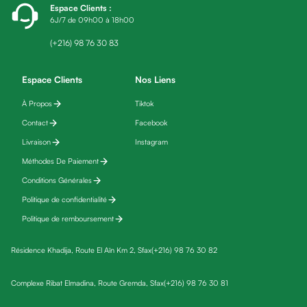
Espace Clients
:
friday
6J/7 de 09h00 à 18h00
Yeux
Maquillage
(+216) 98 76 30 83
Anti-
cernes,
Espace Clients
Nos Liens
anti-
À Propos
Tiktok
poches
Contact
Facebook
&
anti
Livraison
Instagram
poches
Méthodes De Paiement
Soins
Conditions Générales
anti-
Politique de confidentialité
rides
Politique de remboursement
Démaquillant
yeux
Résidence Khadija, Route El Aïn Km 2, Sfax
(+216) 98 76 30 82
Soins
des
Complexe Ribat Elmadina, Route Gremda, Sfax
(+216) 98 76 30 81
cils