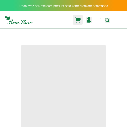
Découvrez nos meilleurs produits pour votre première commande
Packs
parastore
Pack
special
Pack
special
bebe
et
maman
Exclusif
parastore
Korean
skincare
Coussin