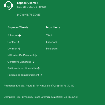
Espace Clients
:
fatigue
6J/7 de 09h00 à 18h00
Black
friday
(+216) 98 76 30 83
Yeux
Maquillage
Espace Clients
Nos Liens
Anti-
À Propos
Tiktok
cernes,
Contact
Facebook
anti-
poches
Livraison
Instagram
&
Méthodes De Paiement
anti
Conditions Générales
poches
Politique de confidentialité
Soins
Politique de remboursement
anti-
rides
Résidence Khadija, Route El Aïn Km 2, Sfax
(+216) 98 76 30 82
Démaquillant
yeux
Complexe Ribat Elmadina, Route Gremda, Sfax
(+216) 98 76 30 81
Soins