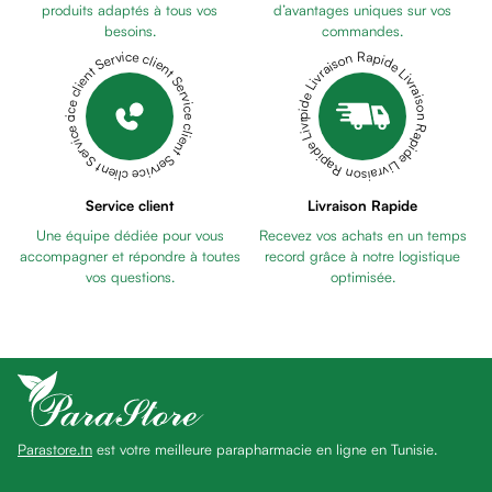
anti
produits adaptés à tous vos
d’avantages uniques sur vos
besoins.
commandes.
taches
Livraison Rapide Livraison Rapide Livraison Rapide Livraison Rapide Livraison Rapide
Service client Service client Service client Service client Service client
Pains
unifiants
Gel
anti
tâches
Eclat
Service client
Livraison Rapide
du
Une équipe dédiée pour vous
Recevez vos achats en un temps
teint
accompagner et répondre à toutes
record grâce à notre logistique
Bb
vos questions.
optimisée.
crème
Cc
crème
Eclat
du
teint
Parastore.tn
est votre meilleure parapharmacie en ligne en Tunisie.
et
anti-