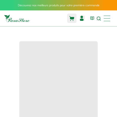
Découvrez nos meilleurs produits pour votre première commande
Packs
parastore
Pack
special
Pack
special
bebe
et
maman
Exclusif
parastore
Korean
skincare
Sarrah's