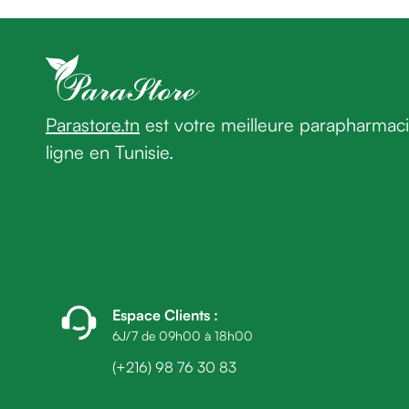
homme
Cheveux
Fortifiant
Anti
chute
Anti
Parastore.tn
est votre meilleure parapharmac
pelliculaire
ligne en Tunisie.
Cheveux
blancs
Visage
Nettoyant
&
démaquillant
Lait
démaquillant
Espace Clients
:
Lotion
6J/7 de 09h00 à 18h00
Gel
(+216) 98 76 30 83
lavant
Eau