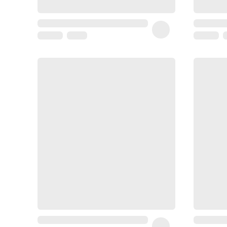
Homme
Soin
visage
homme
Nettoyant
&
gommage
Soin
hydratant
homme
Soin
anti
age
homme
Rasage
Mousse,
crème
&
gel