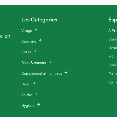
Les Catégories
Esp
Visage
À Pr
ie en
Cont
Capillaire
Livra
Corps
Méth
Bébé & maman
Condi
Complément alimentaires
Polit
Polit
Hiver
Solaire
Hygiéne