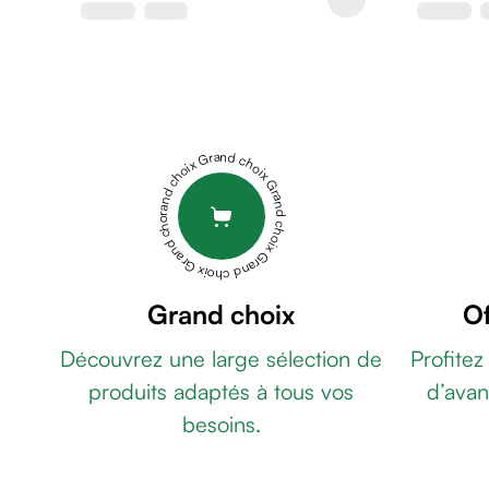
de
rasage
Après
rasage
Rasoir
&
Grand choix Grand choix Grand choix Grand choix Grand choix
accessoires
Douche
&
bain
homme
Douche
Grand choix
Of
&
Découvrez une large sélection de
Profitez
bain
homme
produits adaptés à tous vos
d’avan
Déodorant
besoins.
homme
Déodorant