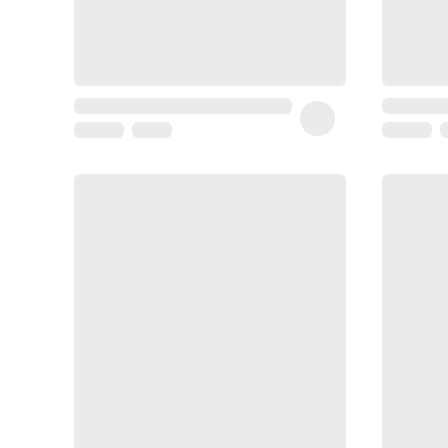
Coussin
de
voyage
Sarrah's
favorite
Nature
&
bio
Aromathérapie
Huiles
essentielles
Huiles
végétales
Matériel
médical
Claquettes
orthpédiques
Matériel
médical