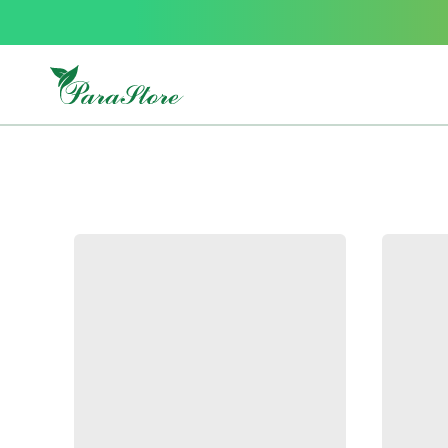
Packs
parastore
Pack
special
Pack
special
bebe
et
maman
Exclusif
parastore
Korean
skincare