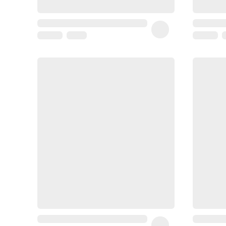
Homme
Soin
visage
homme
Nettoyant
&
gommage
Soin
hydratant
homme
Soin
anti
age
homme
Rasage
Mousse,
crème
&
gel