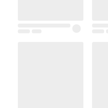
Coussin
de
voyage
Sarrah's
favorite
Nature
&
bio
Aromathérapie
Huiles
essentielles
Huiles
végétales
Matériel
médical
Claquettes
orthpédiques
Matériel
médical