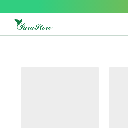
Packs
parastore
Pack
special
Pack
special
bebe
et
maman
Exclusif
parastore
Korean
skincare