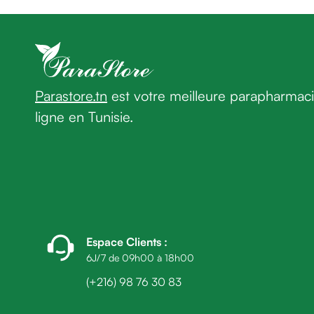
homme
Cheveux
Fortifiant
Anti
chute
Anti
Parastore.tn
est votre meilleure parapharmac
pelliculaire
ligne en Tunisie.
Cheveux
blancs
Visage
Nettoyant
&
démaquillant
Lait
démaquillant
Espace Clients
:
Lotion
6J/7 de 09h00 à 18h00
Gel
(+216) 98 76 30 83
lavant
Eau