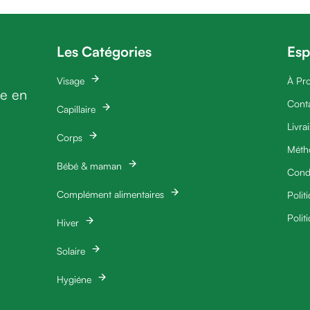
Les Catégories
Esp
Visage
À Pr
ie en
Cont
Capillaire
Livra
Corps
Méth
Bébé & maman
Condi
Complément alimentaires
Polit
Polit
Hiver
Solaire
Hygiéne