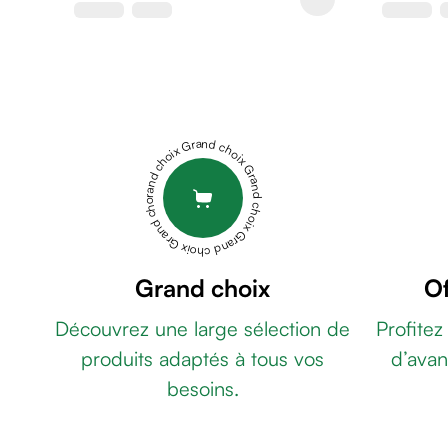
de
rasage
Après
rasage
Rasoir
&
Grand choix Grand choix Grand choix Grand choix Grand choix
accessoires
Douche
&
bain
homme
Douche
Grand choix
Of
&
Découvrez une large sélection de
Profitez
bain
homme
produits adaptés à tous vos
d’avan
Déodorant
besoins.
homme
Déodorant