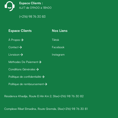
Espace Clients
:
friday
6J/7 de 09h00 à 18h00
Yeux
Maquillage
(+216) 98 76 30 83
Anti-
cernes,
Espace Clients
Nos Liens
anti-
À Propos
Tiktok
poches
Contact
Facebook
&
anti
Livraison
Instagram
poches
Méthodes De Paiement
Soins
Conditions Générales
anti-
Politique de confidentialité
rides
Politique de remboursement
Démaquillant
yeux
Résidence Khadija, Route El Aïn Km 2, Sfax
(+216) 98 76 30 82
Soins
des
Complexe Ribat Elmadina, Route Gremda, Sfax
(+216) 98 76 30 81
cils