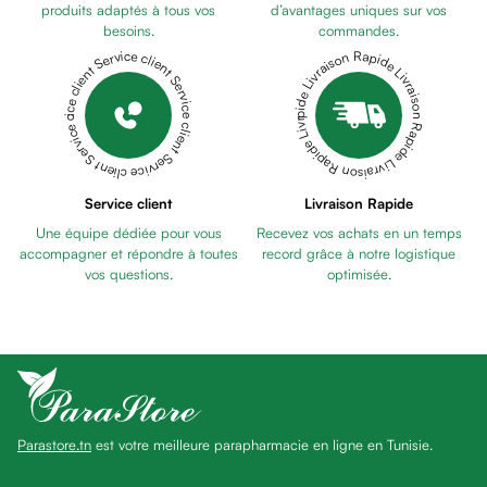
Pains
produits adaptés à tous vos
d’avantages uniques sur vos
besoins.
commandes.
unifiants
Livraison Rapide Livraison Rapide Livraison Rapide Livraison Rapide Livraison Rapide
Service client Service client Service client Service client Service client
Gel
anti
tâches
Eclat
du
teint
Service client
Livraison Rapide
Bb
Une équipe dédiée pour vous
Recevez vos achats en un temps
crème
accompagner et répondre à toutes
record grâce à notre logistique
Cc
vos questions.
optimisée.
crème
Eclat
du
teint
et
anti-
Parastore.tn
est votre meilleure parapharmacie en ligne en Tunisie.
fatigue
Black