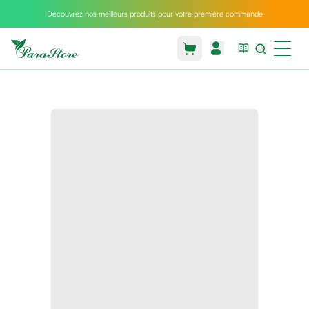
Découvrez nos meilleurs produits pour votre première commande
Packs
parastore
Pack
special
Pack
special
bebe
et
maman
Exclusif
parastore
Korean
skincare
Coussin