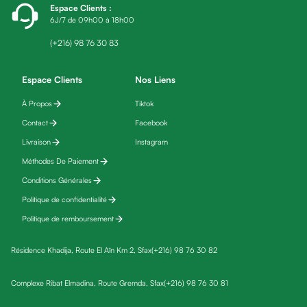
Espace Clients
:
fatigue
6J/7 de 09h00 à 18h00
Black
friday
(+216) 98 76 30 83
Yeux
Maquillage
Espace Clients
Nos Liens
Anti-
À Propos
Tiktok
cernes,
Contact
Facebook
anti-
poches
Livraison
Instagram
&
Méthodes De Paiement
anti
Conditions Générales
poches
Politique de confidentialité
Soins
Politique de remboursement
anti-
rides
Résidence Khadija, Route El Aïn Km 2, Sfax
(+216) 98 76 30 82
Démaquillant
yeux
Complexe Ribat Elmadina, Route Gremda, Sfax
(+216) 98 76 30 81
Soins