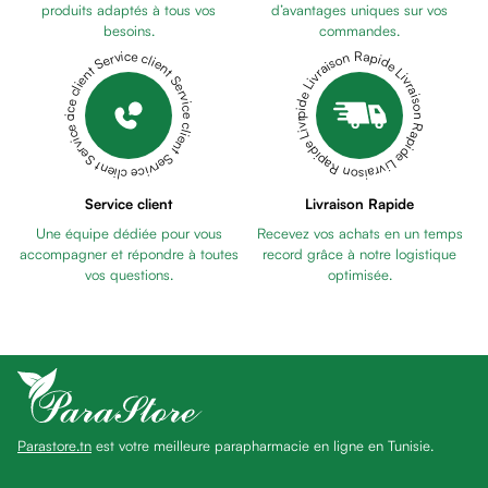
anti
produits adaptés à tous vos
d’avantages uniques sur vos
besoins.
commandes.
taches
Livraison Rapide Livraison Rapide Livraison Rapide Livraison Rapide Livraison Rapide
Service client Service client Service client Service client Service client
Pains
unifiants
Gel
anti
tâches
Eclat
Service client
Livraison Rapide
du
Une équipe dédiée pour vous
Recevez vos achats en un temps
teint
accompagner et répondre à toutes
record grâce à notre logistique
Bb
vos questions.
optimisée.
crème
Cc
crème
Eclat
du
teint
Parastore.tn
est votre meilleure parapharmacie en ligne en Tunisie.
et
anti-