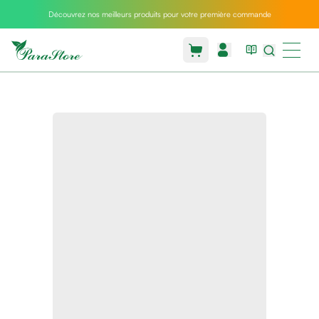
Découvrez nos meilleurs produits pour votre première commande
Packs
parastore
Pack
special
Pack
special
bebe
et
maman
Exclusif
parastore
Korean
skincare
Sarrah's