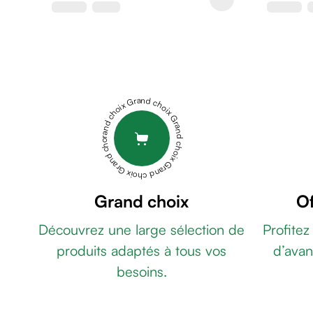
de
rasage
Après
rasage
Rasoir
&
Grand choix Grand choix Grand choix Grand choix Grand choix
accessoires
Douche
&
bain
homme
Douche
Grand choix
Of
&
Découvrez une large sélection de
Profitez
bain
homme
produits adaptés à tous vos
d’avan
Déodorant
besoins.
homme
Déodorant