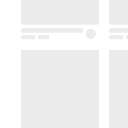
Coussin
de
voyage
Sarrah's
favorite
Nature
&
bio
Aromathérapie
Huiles
essentielles
Huiles
végétales
Matériel
médical
Claquettes
orthpédiques
Matériel
médical