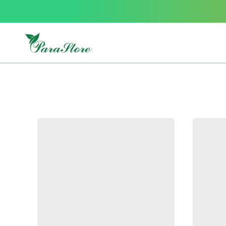
Packs
parastore
Pack
special
Pack
special
bebe
et
maman
Exclusif
parastore
Korean
skincare