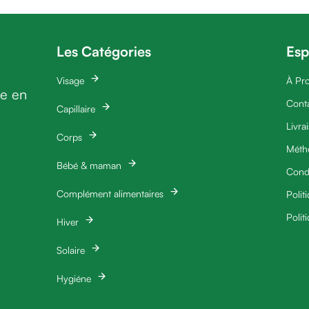
Les Catégories
Esp
Visage
À Pr
ie en
Cont
Capillaire
Livra
Corps
Méth
Bébé & maman
Condi
Complément alimentaires
Polit
Polit
Hiver
Solaire
Hygiéne