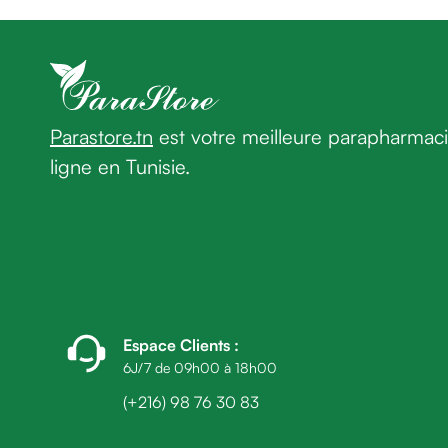
homme
Cheveux
Fortifiant
Anti
chute
Anti
Parastore.tn
est votre meilleure parapharmac
pelliculaire
ligne en Tunisie.
Cheveux
blancs
Visage
Nettoyant
&
démaquillant
Lait
démaquillant
Espace Clients
:
Lotion
6J/7 de 09h00 à 18h00
Gel
(+216) 98 76 30 83
lavant
Eau