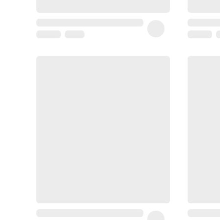
Homme
Soin
visage
homme
Nettoyant
&
gommage
Soin
hydratant
homme
Soin
anti
age
homme
Rasage
Mousse,
crème
&
gel