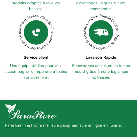
Pains
produits adaptés à tous vos
d’avantages uniques sur vos
besoins.
commandes.
unifiants
Livraison Rapide Livraison Rapide Livraison Rapide Livraison Rapide Livraison Rapide
Service client Service client Service client Service client Service client
Gel
anti
tâches
Eclat
du
teint
Service client
Livraison Rapide
Bb
Une équipe dédiée pour vous
Recevez vos achats en un temps
crème
accompagner et répondre à toutes
record grâce à notre logistique
Cc
vos questions.
optimisée.
crème
Eclat
du
teint
et
anti-
Parastore.tn
est votre meilleure parapharmacie en ligne en Tunisie.
fatigue
Black