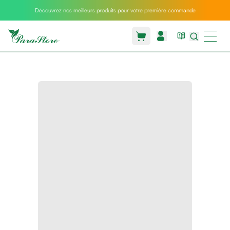
Découvrez nos meilleurs produits pour votre première commande
Packs
parastore
Pack
special
Pack
special
bebe
et
maman
Exclusif
parastore
Korean
skincare
Coussin