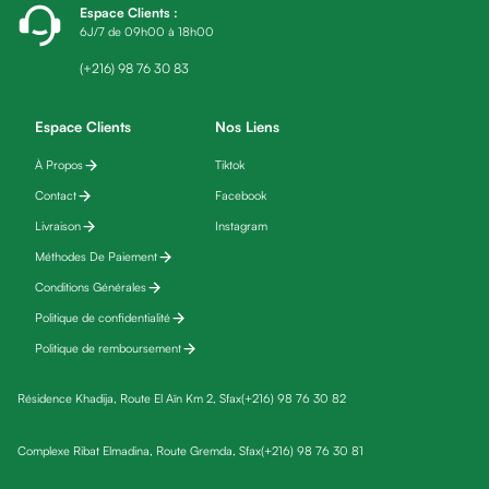
Espace Clients
:
friday
6J/7 de 09h00 à 18h00
Yeux
Maquillage
(+216) 98 76 30 83
Anti-
cernes,
Espace Clients
Nos Liens
anti-
À Propos
Tiktok
poches
Contact
Facebook
&
anti
Livraison
Instagram
poches
Méthodes De Paiement
Soins
Conditions Générales
anti-
Politique de confidentialité
rides
Politique de remboursement
Démaquillant
yeux
Résidence Khadija, Route El Aïn Km 2, Sfax
(+216) 98 76 30 82
Soins
des
Complexe Ribat Elmadina, Route Gremda, Sfax
(+216) 98 76 30 81
cils