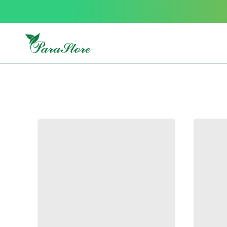
Packs
parastore
Pack
special
Pack
special
bebe
et
maman
Exclusif
parastore
Korean
skincare