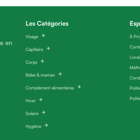
Les Catégories
Esp
Visage
À Pr
ie en
Cont
Capillaire
Livra
Corps
Méth
Bébé & maman
Condi
Complément alimentaires
Polit
Polit
Hiver
Solaire
Hygiéne