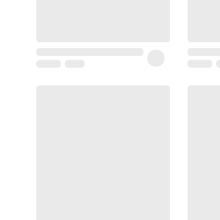
Coussin
de
voyage
Sarrah's
favorite
Nature
&
bio
Aromathérapie
Huiles
essentielles
Huiles
végétales
Matériel
médical
Claquettes
orthpédiques
Matériel
médical