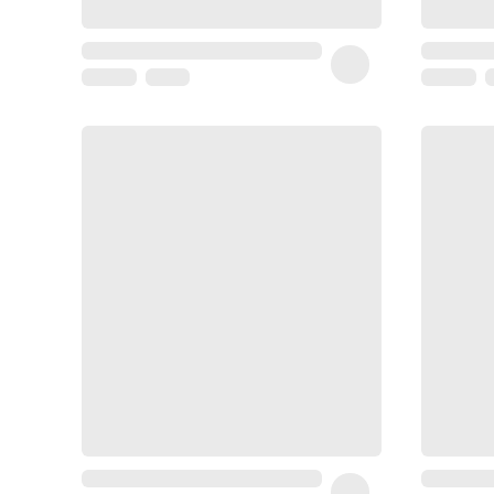
Homme
Soin
visage
homme
Nettoyant
&
gommage
Soin
hydratant
homme
Soin
anti
age
homme
Rasage
Mousse,
crème
&
gel