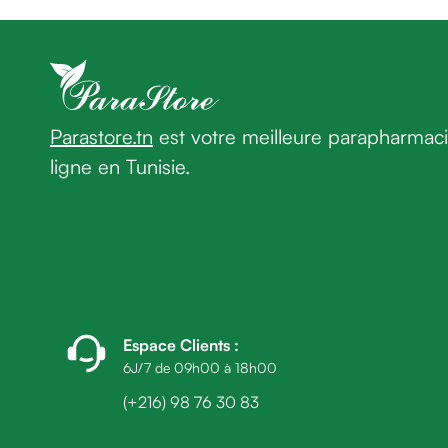
homme
Cheveux
Fortifiant
Anti
chute
Anti
Parastore.tn
est votre meilleure parapharmac
pelliculaire
ligne en Tunisie.
Cheveux
blancs
Visage
Nettoyant
&
démaquillant
Lait
démaquillant
Espace Clients
:
Lotion
6J/7 de 09h00 à 18h00
Gel
(+216) 98 76 30 83
lavant
Eau