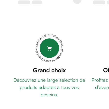
de
rasage
Après
rasage
Rasoir
&
Grand choix Grand choix Grand choix Grand choix Grand choix
accessoires
Douche
&
bain
homme
Douche
Grand choix
Of
&
Découvrez une large sélection de
Profitez
bain
homme
produits adaptés à tous vos
d’avan
Déodorant
besoins.
homme
Déodorant