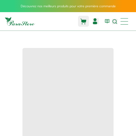
Découvrez nos meilleurs produits pour votre première commande
Packs
parastore
Pack
special
Pack
special
bebe
et
maman
Exclusif
parastore
Korean
skincare
Coussin