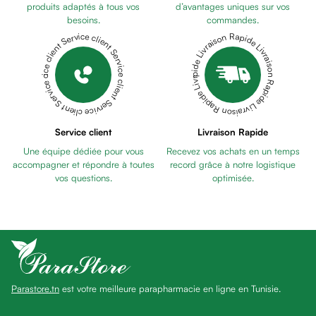
Pains
produits adaptés à tous vos
d’avantages uniques sur vos
besoins.
commandes.
unifiants
Livraison Rapide Livraison Rapide Livraison Rapide Livraison Rapide Livraison Rapide
Service client Service client Service client Service client Service client
Gel
anti
tâches
Eclat
du
teint
Service client
Livraison Rapide
Bb
Une équipe dédiée pour vous
Recevez vos achats en un temps
crème
accompagner et répondre à toutes
record grâce à notre logistique
Cc
vos questions.
optimisée.
crème
Eclat
du
teint
et
anti-
Parastore.tn
est votre meilleure parapharmacie en ligne en Tunisie.
fatigue
Black