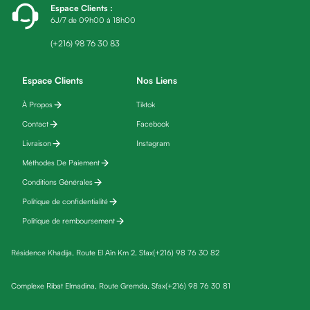
Espace Clients
:
friday
6J/7 de 09h00 à 18h00
Yeux
Maquillage
(+216) 98 76 30 83
Anti-
cernes,
Espace Clients
Nos Liens
anti-
À Propos
Tiktok
poches
Contact
Facebook
&
anti
Livraison
Instagram
poches
Méthodes De Paiement
Soins
Conditions Générales
anti-
Politique de confidentialité
rides
Politique de remboursement
Démaquillant
yeux
Résidence Khadija, Route El Aïn Km 2, Sfax
(+216) 98 76 30 82
Soins
des
Complexe Ribat Elmadina, Route Gremda, Sfax
(+216) 98 76 30 81
cils