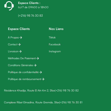
Espace Clients
:
friday
6J/7 de 09h00 à 18h00
Yeux
Maquillage
(+216) 98 76 30 83
Anti-
cernes,
Espace Clients
Nos Liens
anti-
À Propos
Tiktok
poches
Contact
Facebook
&
anti
Livraison
Instagram
poches
Méthodes De Paiement
Soins
Conditions Générales
anti-
Politique de confidentialité
rides
Politique de remboursement
Démaquillant
yeux
Résidence Khadija, Route El Aïn Km 2, Sfax
(+216) 98 76 30 82
Soins
des
Complexe Ribat Elmadina, Route Gremda, Sfax
(+216) 98 76 30 81
cils