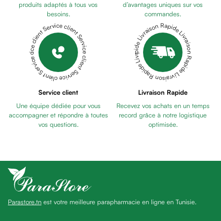
Pains
produits adaptés à tous vos
d’avantages uniques sur vos
besoins.
commandes.
unifiants
Livraison Rapide Livraison Rapide Livraison Rapide Livraison Rapide Livraison Rapide
Service client Service client Service client Service client Service client
Gel
anti
tâches
Eclat
du
teint
Service client
Livraison Rapide
Bb
Une équipe dédiée pour vous
Recevez vos achats en un temps
crème
accompagner et répondre à toutes
record grâce à notre logistique
Cc
vos questions.
optimisée.
crème
Eclat
du
teint
et
anti-
Parastore.tn
est votre meilleure parapharmacie en ligne en Tunisie.
fatigue
Black