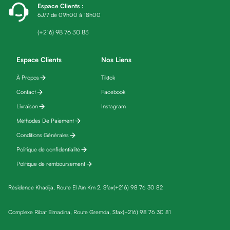
Espace Clients
:
friday
6J/7 de 09h00 à 18h00
Yeux
Maquillage
(+216) 98 76 30 83
Anti-
cernes,
Espace Clients
Nos Liens
anti-
À Propos
Tiktok
poches
Contact
Facebook
&
anti
Livraison
Instagram
poches
Méthodes De Paiement
Soins
Conditions Générales
anti-
Politique de confidentialité
rides
Politique de remboursement
Démaquillant
yeux
Résidence Khadija, Route El Aïn Km 2, Sfax
(+216) 98 76 30 82
Soins
des
Complexe Ribat Elmadina, Route Gremda, Sfax
(+216) 98 76 30 81
cils