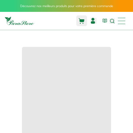
Découvrez nos meilleurs produits pour votre première commande
Packs
parastore
Pack
special
Pack
special
bebe
et
maman
Exclusif
parastore
Korean
skincare
Coussin