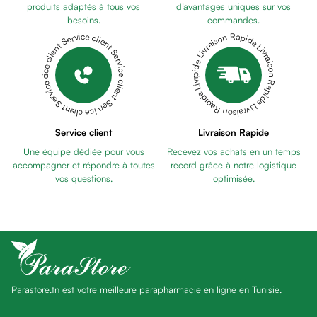
anti
produits adaptés à tous vos
d’avantages uniques sur vos
besoins.
commandes.
taches
Livraison Rapide Livraison Rapide Livraison Rapide Livraison Rapide Livraison Rapide
Service client Service client Service client Service client Service client
Pains
unifiants
Gel
anti
tâches
Eclat
Service client
Livraison Rapide
du
Une équipe dédiée pour vous
Recevez vos achats en un temps
teint
accompagner et répondre à toutes
record grâce à notre logistique
Bb
vos questions.
optimisée.
crème
Cc
crème
Eclat
du
teint
Parastore.tn
est votre meilleure parapharmacie en ligne en Tunisie.
et
anti-