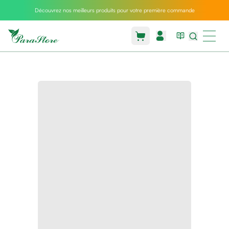
Découvrez nos meilleurs produits pour votre première commande
Packs
parastore
Pack
special
Pack
special
bebe
et
maman
Exclusif
parastore
Korean
skincare
Sarrah's