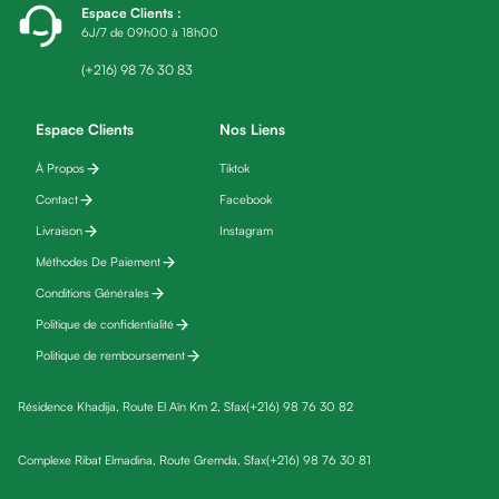
Espace Clients
:
fatigue
6J/7 de 09h00 à 18h00
Black
friday
(+216) 98 76 30 83
Yeux
Maquillage
Espace Clients
Nos Liens
Anti-
À Propos
Tiktok
cernes,
Contact
Facebook
anti-
poches
Livraison
Instagram
&
Méthodes De Paiement
anti
Conditions Générales
poches
Politique de confidentialité
Soins
Politique de remboursement
anti-
rides
Résidence Khadija, Route El Aïn Km 2, Sfax
(+216) 98 76 30 82
Démaquillant
yeux
Complexe Ribat Elmadina, Route Gremda, Sfax
(+216) 98 76 30 81
Soins