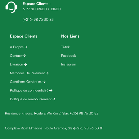
Espace Clients
:
friday
6J/7 de 09h00 à 18h00
Yeux
Maquillage
(+216) 98 76 30 83
Anti-
cernes,
Espace Clients
Nos Liens
anti-
À Propos
Tiktok
poches
Contact
Facebook
&
anti
Livraison
Instagram
poches
Méthodes De Paiement
Soins
Conditions Générales
anti-
Politique de confidentialité
rides
Politique de remboursement
Démaquillant
yeux
Résidence Khadija, Route El Aïn Km 2, Sfax
(+216) 98 76 30 82
Soins
des
Complexe Ribat Elmadina, Route Gremda, Sfax
(+216) 98 76 30 81
cils