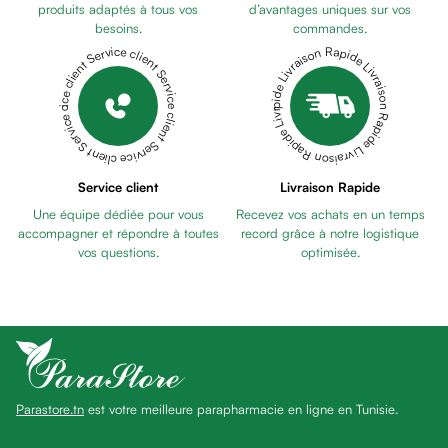
Pains
produits adaptés à tous vos
d’avantages uniques sur vos
besoins.
commandes.
unifiants
Livraison Rapide Livraison Rapide Livraison Rapide Livraison Rapide Livraison Rapide
Service client Service client Service client Service client Service client
Gel
anti
tâches
Eclat
du
teint
Service client
Livraison Rapide
Bb
Une équipe dédiée pour vous
Recevez vos achats en un temps
crème
accompagner et répondre à toutes
record grâce à notre logistique
Cc
vos questions.
optimisée.
crème
Eclat
du
teint
et
anti-
Parastore.tn
est votre meilleure parapharmacie en ligne en Tunisie.
fatigue
Black