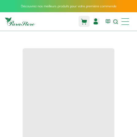
Découvrez nos meilleurs produits pour votre première commande
Packs
parastore
Pack
special
Pack
special
bebe
et
maman
Exclusif
parastore
Korean
skincare
Coussin