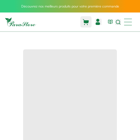
Découvrez nos meilleurs produits pour votre première commande
Packs
parastore
Pack
special
Pack
special
bebe
et
maman
Exclusif
parastore
Korean
skincare
Sarrah's