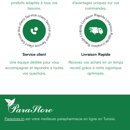
anti
produits adaptés à tous vos
d’avantages uniques sur vos
besoins.
commandes.
taches
Livraison Rapide Livraison Rapide Livraison Rapide Livraison Rapide Livraison Rapide
Service client Service client Service client Service client Service client
Pains
unifiants
Gel
anti
tâches
Eclat
Service client
Livraison Rapide
du
Une équipe dédiée pour vous
Recevez vos achats en un temps
teint
accompagner et répondre à toutes
record grâce à notre logistique
Bb
vos questions.
optimisée.
crème
Cc
crème
Eclat
du
teint
Parastore.tn
est votre meilleure parapharmacie en ligne en Tunisie.
et
anti-