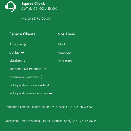
Espace Clients
:
fatigue
6J/7 de 09h00 à 18h00
Black
friday
(+216) 98 76 30 83
Yeux
Maquillage
Espace Clients
Nos Liens
Anti-
À Propos
Tiktok
cernes,
Contact
Facebook
anti-
poches
Livraison
Instagram
&
Méthodes De Paiement
anti
Conditions Générales
poches
Politique de confidentialité
Soins
Politique de remboursement
anti-
rides
Résidence Khadija, Route El Aïn Km 2, Sfax
(+216) 98 76 30 82
Démaquillant
yeux
Complexe Ribat Elmadina, Route Gremda, Sfax
(+216) 98 76 30 81
Soins