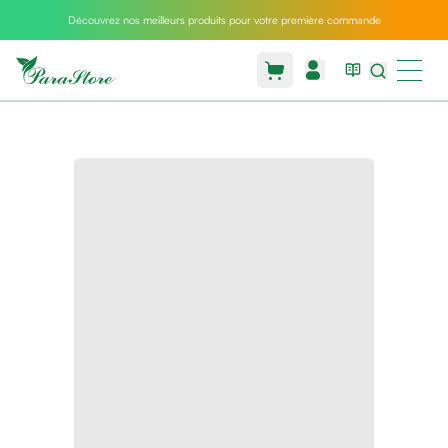
Découvrez nos meilleurs produits pour votre première commande
Packs
parastore
Pack
special
Pack
special
bebe
et
maman
Exclusif
parastore
Korean
skincare
Sarrah's