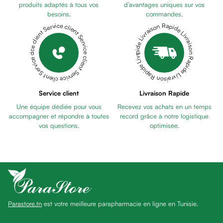
anti
produits adaptés à tous vos
d’avantages uniques sur vos
besoins.
commandes.
taches
Livraison Rapide Livraison Rapide Livraison Rapide Livraison Rapide Livraison Rapide
Service client Service client Service client Service client Service client
Pains
unifiants
Gel
anti
tâches
Eclat
Service client
Livraison Rapide
du
Une équipe dédiée pour vous
Recevez vos achats en un temps
teint
accompagner et répondre à toutes
record grâce à notre logistique
Bb
vos questions.
optimisée.
crème
Cc
crème
Eclat
du
teint
Parastore.tn
est votre meilleure parapharmacie en ligne en Tunisie.
et
anti-