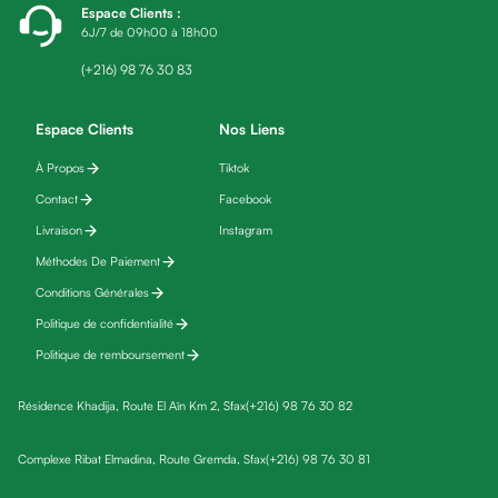
Espace Clients
:
fatigue
6J/7 de 09h00 à 18h00
Black
friday
(+216) 98 76 30 83
Yeux
Maquillage
Espace Clients
Nos Liens
Anti-
À Propos
Tiktok
cernes,
Contact
Facebook
anti-
poches
Livraison
Instagram
&
Méthodes De Paiement
anti
Conditions Générales
poches
Politique de confidentialité
Soins
Politique de remboursement
anti-
rides
Résidence Khadija, Route El Aïn Km 2, Sfax
(+216) 98 76 30 82
Démaquillant
yeux
Complexe Ribat Elmadina, Route Gremda, Sfax
(+216) 98 76 30 81
Soins